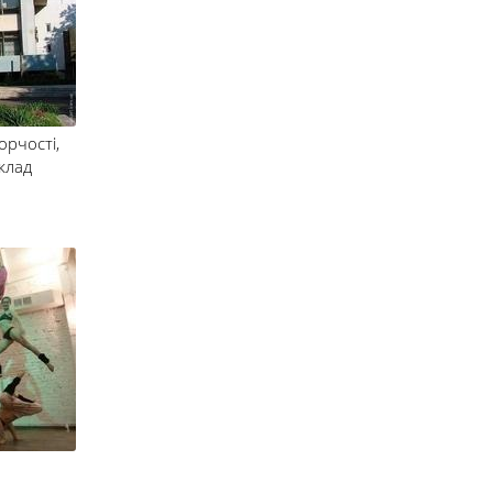
орчості
,
клад