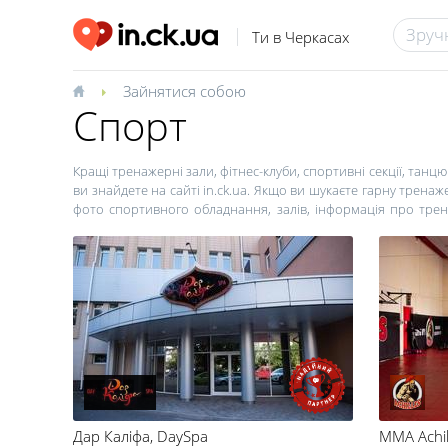
Ти в Черкасах
Зайнятися собою
Спорт
Кращі тренажерні зали, фітнес-клуби, спортивні секції, танцю
ви знайдете на сайті in.ck.ua. Якщо ви шукаєте гарну тренаж
фото спортивного обладнання, залів, інформація про тренер
варіантів в залежності від місця розташування та цінової по
спеціальні пропозиції від фітнес-центрів, студій танців, йоги і 
Дар Каліфа
, DaySpa
MMA Achil