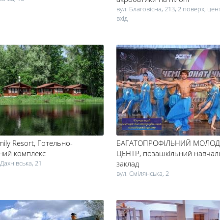
вул. Благовісна, 213, 2 поверх, ц
вхід
ily Resort
, Готельно-
БАГАТОПРОФІЛЬНИЙ МОЛО
ний комплекс
ЦЕНТР
, позашкільний навча
 Дахнівська, 21
заклад
вул. Смілянська, 2