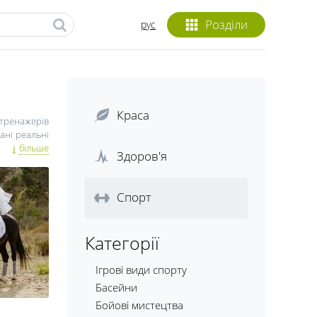
Розділи
рус
Краса
і тренажерів
ані реальні
ька зручних
більше
Здоров'я
ні акції та
Спорт
Категорії
Ігрові види спорту
Басейни
Бойові мистецтва