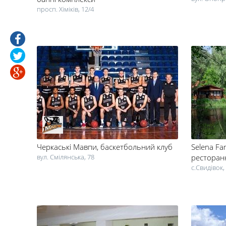
просп. Хіміків, 12/4
Черкаські Мавпи
, баскетбольний клуб
Selena Fam
вул. Смілянська, 78
ресторан
c.Свидівок,