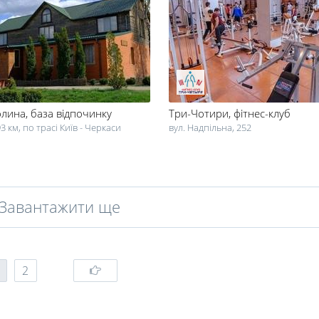
олина
, база відпочинку
Три-Чотири
, фітнес-клуб
93 км, по трасі Київ - Черкаси
вул. Надпільна, 252
Завантажити ще
2