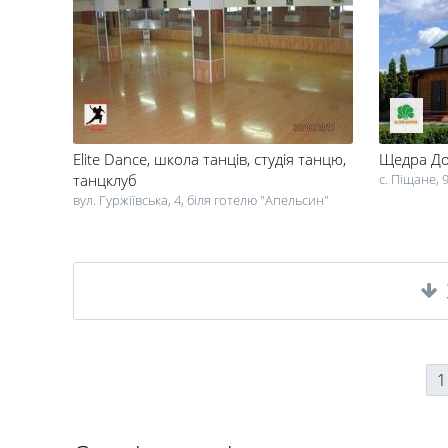
Elite Dance
, школа танців, студія танцю,
Щедра Д
танцклуб
с. Піщане, 
вул. Гуржіївська, 4, біля готелю "Апельсин"
1