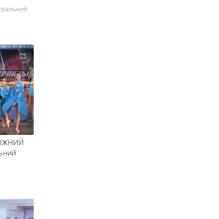
ентральний
ДІЖНИЙ
льний