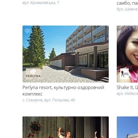
вул. Кривалівська, 7
самбо, па
бул. Шевче
Perlyna resort
, культурно-оздоровчий
Shake It
, 
комплекс
вул. Небесн
с. Сокирне, вул. Польова, 40