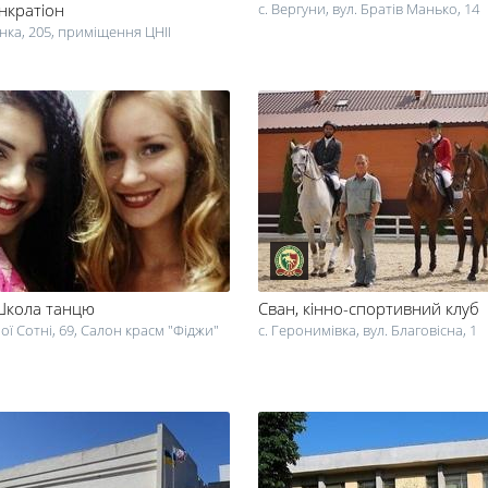
нкратіон
с. Вергуни, вул. Братів Манько, 14
нка, 205, приміщення ЦНІІ
Школа танцю
Сван
, кінно-спортивний клуб
ої Сотні, 69, Салон красм "Фіджи"
с. Геронимівка, вул. Благовісна, 1