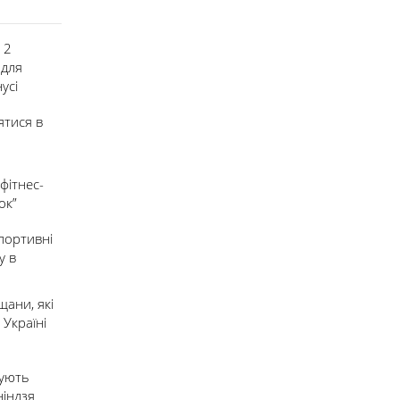
 2
 для
усі
ятися в
фітнес-
ок”
спортивні
у в
ани, які
 Україні
ують
ніндзя