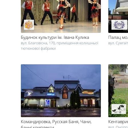
Будинок культури ім. Івана Кулика
Палац мо
вул. Благовісна, 170, приміщення колишньої
вул. Сумгаї
тютюнової фабрики
Командировка, Русская Баня, Чани
,
Кентаври
банні комплекси
вул. Онопрі