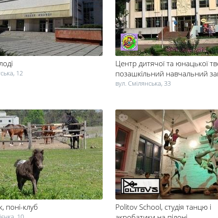
лоді
Центр дитячої та юнацької тв
тська, 12
позашкільний навчальний за
вул. Смілянська, 33
к
, поні-клуб
Politov School
, студія танцю і
єнка, 10
акробатики на пілоні