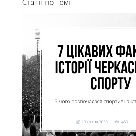
Статті по темі
7 цікавих фак
історії черка
спорту
З чого розпочалася спортивна іст
13 квітня 2020
4891