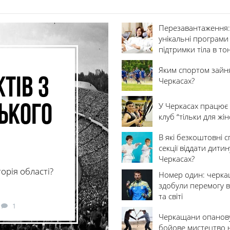
Перезавантаження:
унікальні програми
підтримки тіла в тон
Яким спортом зайн
тів з
Черкасах?
У Черкасах працює 
ського
клуб “тільки для жін
В які безкоштовні 
секції віддати дитин
Черкасах?
орія області?
Номер один: черкащ
здобули перемогу в
та світі
1
Черкащани опанов
бойове мистецтво 