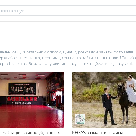
вальні секції з детальним описом, цінами, розкладом занять, фото залів 
ерку або фітнес-центр, першим ділом варто зайти в наш каталог! Тут зібр
ів і заняття. Всього пару хвилин часу – і ви підберете відразу декіл
літики. Заходьте на in.ck.ua частіше, і ви першими дізнаєтеся про вигід
т.д.
les
, бійцівський клуб, бойове
PEGAS
, домашня стайня