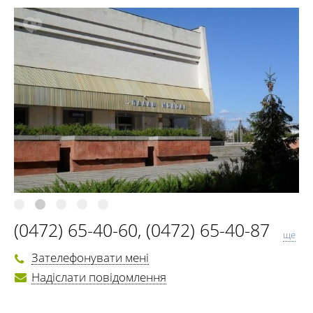
(0472) 65-40-60
,
(0472) 65-40-87
ще
(0472) 65-40-45
Зателефонувати мені
Надіслати повідомлення