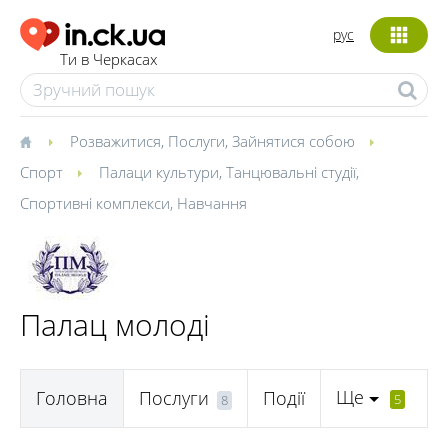
рус
Ти в Черкасах
Розважитися
,
Послуги
,
Зайнятися собою
Спорт
Палаци культури
,
Танцювальні студії
,
Спортивні комплекси
,
Навчання
Палац молоді
Ще
Головна
Послуги
Події
5
8