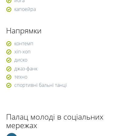
йога
капоейра
Напрямки
контемп
хіп-хоп
диско
джаз-фанк
техно
спортивні бальні танці
Палац молоді в соціальних
мережах