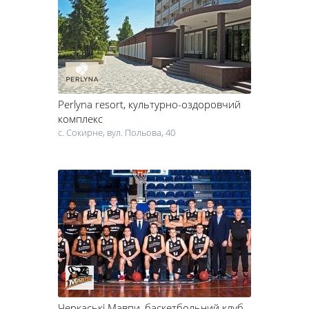
рухатися до мети.
Кожен ігровий вид спорту позитивно впливає не тільки на
емоційний, але і на фізичний стан. Спортивні ігри з м'ячем
розвивають рухливість, реакцію, тренують всі групи м'язів.
Бадмінтон і пінг понг вчать бути уважним і сконцентрованим.
Волейбол, баскетбол і футбол є найпопулярнішими видами спорту
в Черкасах і області. Ці спортивні ігри розвиваються і на
Perlyna resort
, культурно-оздоровчий
професійному, і на аматорському рівні. Останнім часом у
Черкасах облаштовують баскетбольні майданчики, тенісні корти,
комплекс
спортивні поля для гри у футбол і волейбол, проводяться тенісні
с. Сокирне, вул. Польова, 40
турніри. Тренери спортивних секцій і гуртків дають уроки футболу,
настільного тенісу, великого тенісу, прищеплюючи молодому
поколінню любов до спорту.
Черкаські Мавпи
, баскетбольний клуб