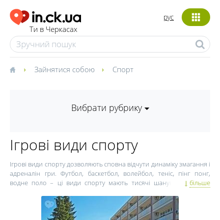
рус
Ти в Черкасах
Зайнятися собою
Спорт
Вибрати рубрику
Ігрові види спорту
Ігрові види спорту дозволяють сповна відчути динаміку змагання і
адреналін гри. Футбол, баскетбол, волейбол, теніс, пінг понг,
водне поло – ці види спорту мають тисячі шанувальників по
більше
всьому світу. Спортивні ігри розвивають почуття здорової
конкуренції, навчають гідно програвати, мотивують рухатися до
своєї мети і перемагати. Командний вид спорту вчить дітей і
дорослих слухати партнера, взаємодіяти з "колегами" і разом