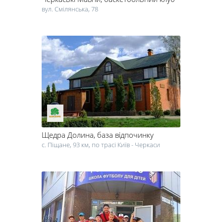
вул. Смілянська, 78
Щедра Долина
, база відпочинку
с. Піщане, 93 км, по трасі Київ - Черкаси