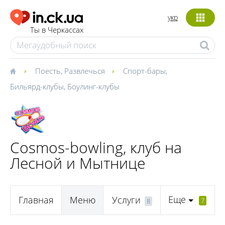
укр
Ты в Черкассах
Поесть
,
Развлечься
Спорт-бары
,
Бильярд-клубы
,
Боулинг-клубы
Cosmos-bowling, клуб на
Лесной и Мытнице
Еще
Главная
Меню
Услуги
7
8