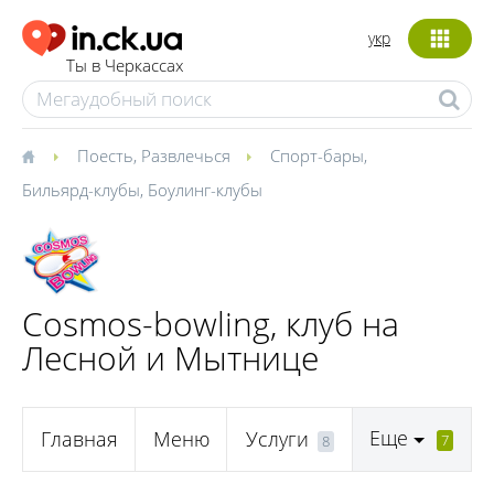
укр
Ты в Черкассах
Поесть
,
Развлечься
Спорт-бары
,
Бильярд-клубы
,
Боулинг-клубы
Cosmos-bowling, клуб на
Лесной и Мытнице
Еще
Главная
Меню
Услуги
7
8