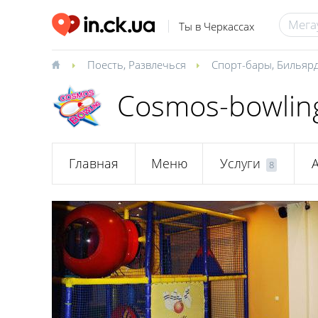
Ты в Черкассах
Поесть
,
Развлечься
Спорт-бары
,
Бильярд
Cosmos-bowlin
Главная
Меню
Услуги
8