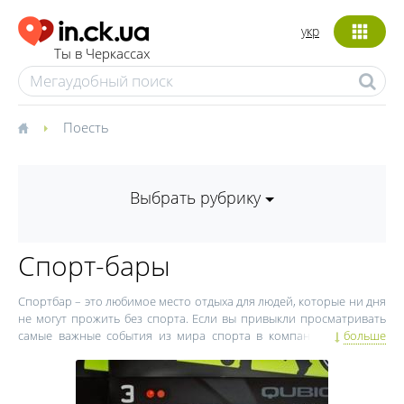
укр
Ты в Черкассах
Поесть
Выбрать рубрику
Спорт-бары
Спортбар – это любимое место отдыха для людей, которые ни дня
не могут прожить без спорта. Если вы привыкли просматривать
самые важные события из мира спорта в компании друзей за
больше
бокалом пива – это заведение для вас! Только в спорт-баре
стерпят крики "Гол" или "Откуда у тебя ноги растут?!", вкусно
накормят, дадут возможность отпраздновать долгожданную
победу любимой команды и утешат, если она проиграет. Только в