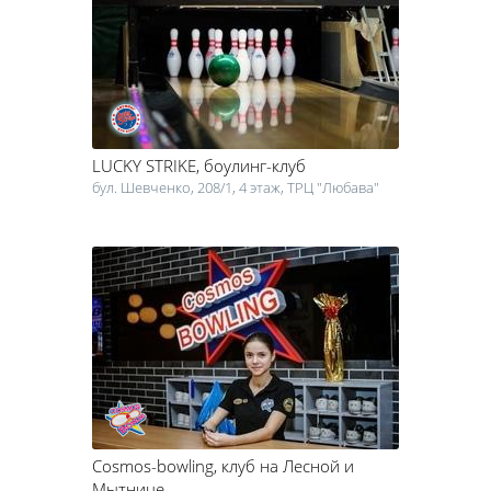
спорт-баре вы сможете посмотреть прямую трансляцию игр и
чемпионатов по футболу, теннису, баскетболу, хоккею и т.д. И
только в этом заведении вам предложат богатый выбор пива и
вкусных закусок к нему, чтобы просмотр игры был действительно
незабываемым.
Спорт-бары Черкасс подарят вам незабываемое ощущение
присутствия: меню спорт бара, неповторимая атмосфера,
LUCKY STRIKE
, боулинг-клуб
интерьер спорт бара – все это буквально перенесет вас на
долгожданный чемпионат мира по футболу или на очередные
бул. Шевченко, 208/1, 4 этаж, ТРЦ "Любава"
зимние олимпийские игры.
Ваш отдых станет по-настоящему сказочным, потому что в
спортбаре Черкасс вы не только отдохнете с комфортом, а еще и
сможете посмотреть игры на большом экране в компании друзей
и попробуете вкусные закуски к пиву по демократичным ценам!
Выбирайте свой любимый спортбар – и вопрос, где посмотреть
футбол с друзьями, больше не будет вас беспокоить. Хотите
погрузиться в атмосферу драйва, спорта и позитива – приходите
в спортивные бары Черкасс!
Cosmos-bowling
, клуб на Лесной и
Мытнице