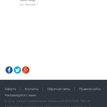
ул. Лесная, 1
Оферта
Контакты
Обратная связь
Правила сайта
Рекламируйся с нами
in.ck.ua - бизнес и развлечения Черкассы © 2013-2026, TAG.UA
Копирование и перепечатка любых материалов с сайта in.ck.ua