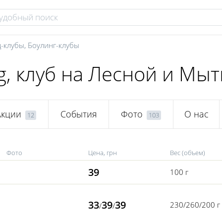
-клубы
,
Боулинг-клубы
g, клуб на Лесной и Мы
Акции
События
Фото
О нас
12
103
Фото
Цена, грн
Вес (объем)
39
100 г
33
39
39
230/260/200 г
/
/