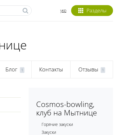
Разделы
укр
тнице
Блог
Контакты
Отзывы
1
1
Cosmos-bowling,
клуб на Мытнице
Горячие закуски
Закуски