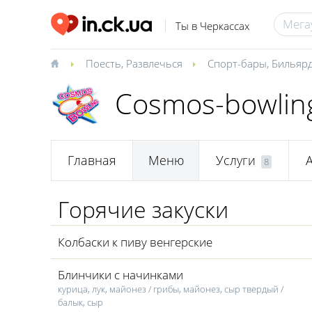
Ты в Черкассах
Поесть
,
Развлечься
Спорт-бары
,
Бильярд
Cosmos-bowlin
Главная
Меню
Услуги
8
Горячие закуски
Колбаски к пиву венгерские
Блинчики с начинками
курица, лук, майонез / грибы, майонез, сыр твердый /
балык, сыр