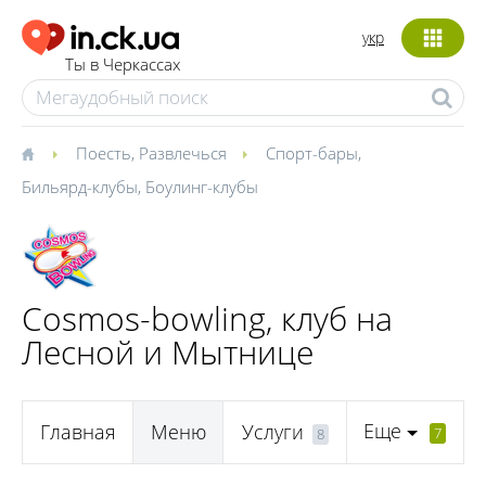
укр
Ты в Черкассах
Поесть
,
Развлечься
Спорт-бары
,
Бильярд-клубы
,
Боулинг-клубы
Cosmos-bowling, клуб на
Лесной и Мытнице
Еще
Главная
Меню
Услуги
7
8