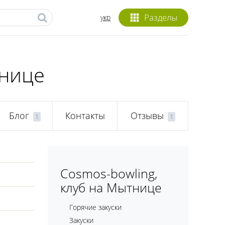
Разделы
укр
тнице
Блог
Контакты
Отзывы
1
1
Cosmos-bowling,
клуб на Мытнице
Горячие закуски
Закуски