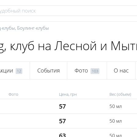
-клубы
,
Боулинг-клубы
g, клуб на Лесной и Мы
Акции
События
Фото
О нас
12
103
Фото
Цена, грн
Вес (объем)
57
50 мл
57
50 мл
63
50 мл