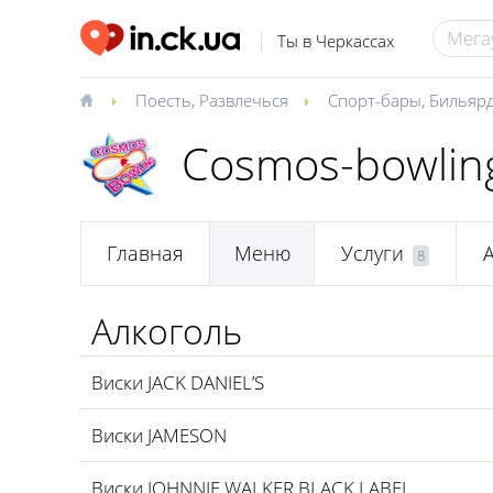
Ты в Черкассах
Поесть
,
Развлечься
Спорт-бары
,
Бильярд
Cosmos-bowlin
Главная
Меню
Услуги
8
Алкоголь
Виски JACK DANIEL’S
Виски JAMESON
Виски JOHNNIE WALKER BLACK LABEL