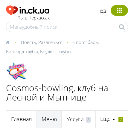
укр
Ты в Черкассах
Поесть
,
Развлечься
Спорт-бары
,
Бильярд-клубы
,
Боулинг-клубы
Cosmos-bowling, клуб на
Лесной и Мытнице
Еще
Главная
Меню
Услуги
7
8