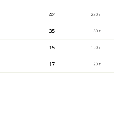
42
230 г
35
180 г
15
150 г
17
120 г