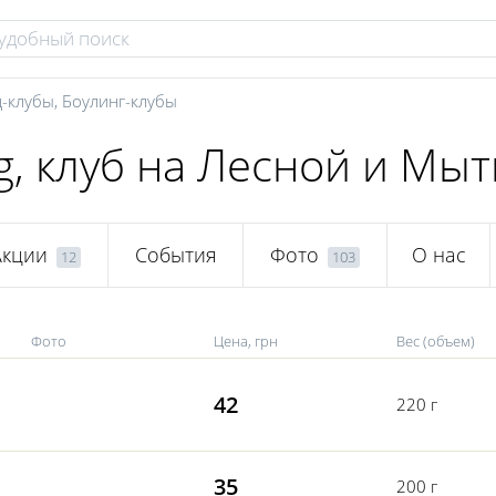
-клубы
,
Боулинг-клубы
g, клуб на Лесной и Мы
Акции
События
Фото
О нас
12
103
Фото
Цена, грн
Вес (объем)
42
220 г
35
200 г