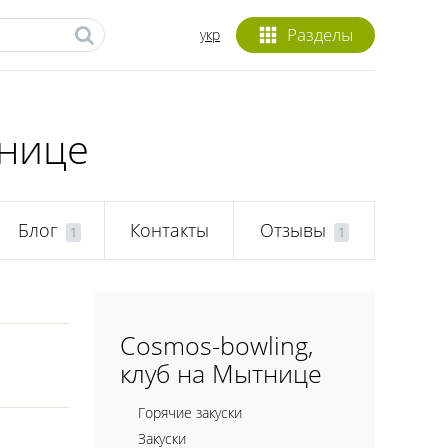
Разделы
укр
тнице
Блог
Контакты
Отзывы
1
1
Cosmos-bowling,
клуб на Мытнице
Горячие закуски
Закуски