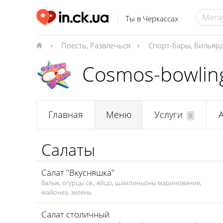
Ты в Черкассах
Поесть
,
Развлечься
Спорт-бары
,
Бильярд
Cosmos-bowlin
Главная
Меню
Услуги
8
Салаты
Салат "Вкусняшка"
балык, огурцы св., яйцо, шампиньоны маринование,
майонез, зелень
Салат столичный