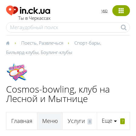
укр
Ты в Черкассах
Поесть
,
Развлечься
Спорт-бары
,
Бильярд-клубы
,
Боулинг-клубы
Cosmos-bowling, клуб на
Лесной и Мытнице
Еще
Главная
Меню
Услуги
7
8