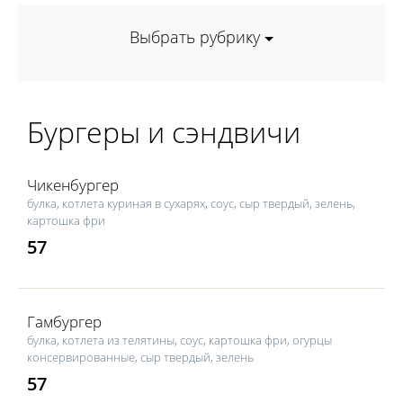
Выбрать рубрику
Бургеры и сэндвичи
Чикенбургер
булка, котлета куриная в сухарях, соус, сыр твердый, зелень,
картошка фри
57
Гамбургер
булка, котлета из телятины, соус, картошка фри, огурцы
консервированные, сыр твердый, зелень
57