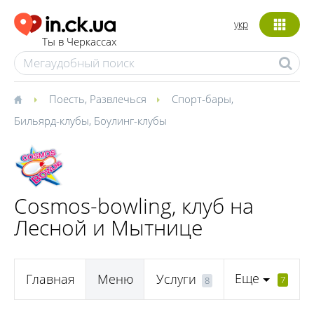
укр
Ты в Черкассах
Поесть
,
Развлечься
Спорт-бары
,
Бильярд-клубы
,
Боулинг-клубы
Cosmos-bowling, клуб на
Лесной и Мытнице
Еще
Главная
Меню
Услуги
7
8