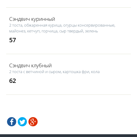
Сэндвич куринный
2 тоста, обжаренная курица, огурцы консервированные,
майонез, кетчуп, горчица, сыр твердый, зелень
57
Сэндвич клубный
2 тоста с ветчиной и сыром, картошка фри, кола
62