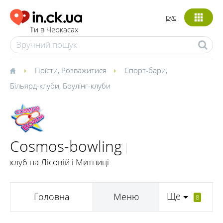
рус
Ти в Черкасах
Поїсти
,
Розважитися
Спорт-бари
,
Більярд-клуби
,
Боулінг-клуби
Cosmos-bowling
клуб на Лісовій і Митниці
Ще
Головна
Меню
8