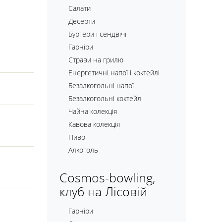
Салати
Десерти
Бургери і сендвічі
Гарніри
Страви на грилю
Енергетичні напої і коктейлі
Безалкогольні напої
Безалкогольні коктейлі
Чайна колекція
Кавова колекція
Пиво
Алкоголь
Cosmos-bowling,
клуб на Лісовій
Гарніри