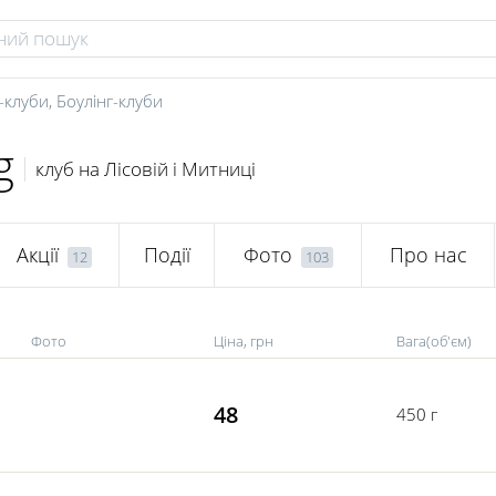
-клуби
,
Боулінг-клуби
g
клуб на Лісовій і Митниці
Акції
Події
Фото
Про нас
12
103
Фото
Ціна, грн
Вага(об'єм)
48
450 г