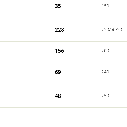
35
150 г
228
250/50/50 г
156
200 г
69
240 г
48
250 г