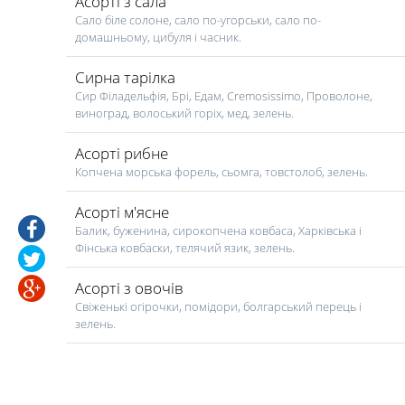
Асорті з сала
Сало біле солоне, сало по-угорськи, сало по-
домашньому, цибуля і часник.
Сирна тарілка
Сир Філадельфія, Брі, Едам, Cremosissimo, Проволоне,
виноград, волоський горіх, мед, зелень.
Асорті рибне
Копчена морська форель, сьомга, товстолоб, зелень.
Асорті м'ясне
Балик, буженина, сирокопчена ковбаса, Харківська і
Фінська ковбаски, телячий язик, зелень.
Асорті з овочів
Свіженькі огірочки, помідори, болгарський перець і
зелень.