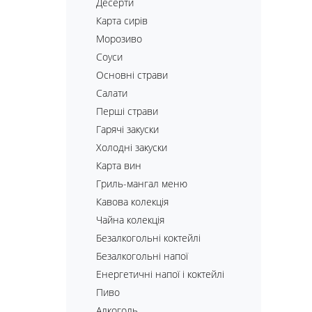
Десерти
Карта сирів
Морозиво
Соуси
Основні страви
Салати
Перші страви
Гарячі закуски
Холодні закуски
Карта вин
Гриль-мангал меню
Кавова колекція
Чайна колекція
Безалкогольні коктейлі
Безалкогольні напої
Енергетичні напої і коктейлі
Пиво
Алкоголь