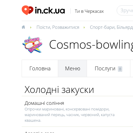
Ти в Черкасах
Поїсти
,
Розважитися
Спорт-бари
,
Більярд
Cosmos-bowlin
Головна
Меню
Послуги
8
Холодні закуски
Домашні соління
Огірочки мариновані, консервовані помідори,
маринований перець, часник, червоний, капуста
квашена.