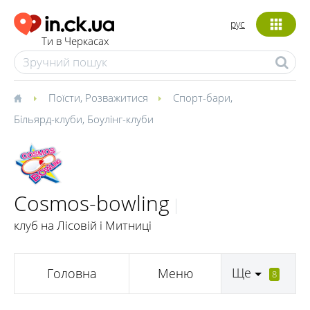
рус
Ти в Черкасах
Поїсти
,
Розважитися
Спорт-бари
,
Більярд-клуби
,
Боулінг-клуби
Cosmos-bowling
клуб на Лісовій і Митниці
Ще
Головна
Меню
8