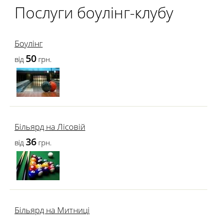
Послуги боулінг-клубу
Боулінг
50
від
грн.
Більярд на Лісовій
36
від
грн.
Більярд на Митниці