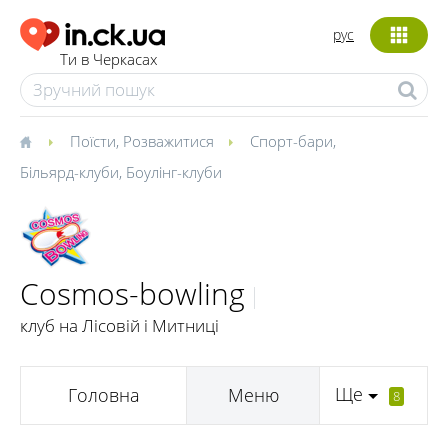
рус
Ти в Черкасах
Поїсти
,
Розважитися
Спорт-бари
,
Більярд-клуби
,
Боулінг-клуби
Cosmos-bowling
клуб на Лісовій і Митниці
Ще
Головна
Меню
8