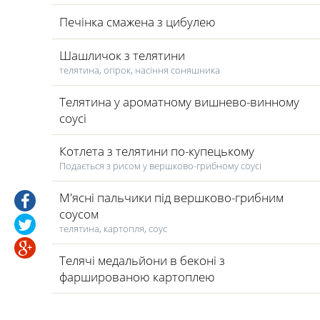
Печінка смажена з цибулею
Шашличок з телятини
телятина, огірок, насіння соняшника
Телятина у ароматному вишнево-винному
соусі
Котлета з телятини по-купецькому
Подається з рисом у вершково-грибному соусі
М'ясні пальчики під вершково-грибним
соусом
телятина, картопля, соус
Телячі медальйони в беконі з
фаршированою картоплею