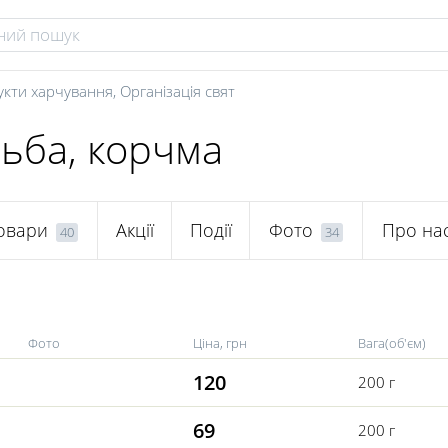
укти харчування
,
Організація свят
льба, корчма
овари
Акції
Події
Фото
Про на
40
34
Фото
Ціна, грн
Вага(об'єм)
120
200 г
69
200 г