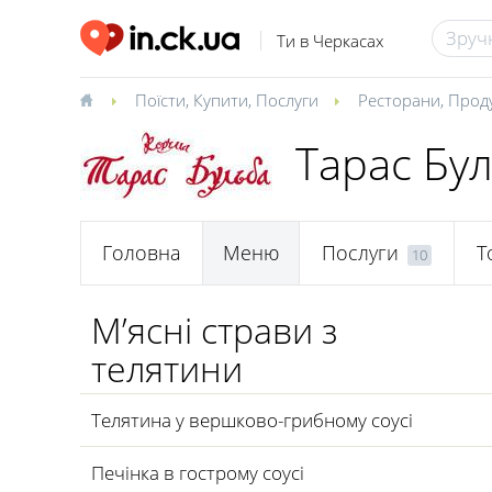
Ти в Черкасах
Поїсти
,
Купити
,
Послуги
Ресторани
,
Прод
Тарас Бу
Головна
Меню
Послуги
Т
10
М’ясні страви з
телятини
Телятина у вершково-грибному соусі
Печінка в гострому соусі