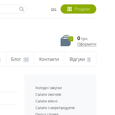
Розділи
рус
0
грн.
0
Оформити
с
Блог
Контакти
Відгуки
11
7
Холодні закуски
Салати овочеві
Салати м’ясні
Салати з морепродуктів
Перші страви