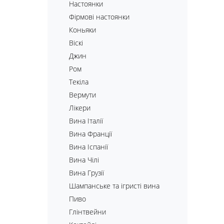
Настоянки
Фірмові настоянки
Коньяки
Віскі
Джин
Ром
Текіла
Вермути
Лікери
Вина Італії
Вина Франції
Вина Іспанії
Вина Чілі
Вина Грузії
Шампанське та ігристі вина
Пиво
Глінтвейни