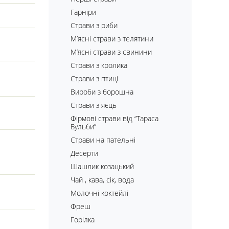
Гарніри
Страви з риби
М’ясні страви з телятини
М’ясні страви з свинини
Страви з кролика
Страви з птиці
Вироби з борошна
Страви з яєць
Фірмові страви від “Тараса
Бульби”
Страви на пательні
Десерти
Шашлик козацький
Чай , кава, сік, вода
Молочні коктейлі
Фреш
Горілка