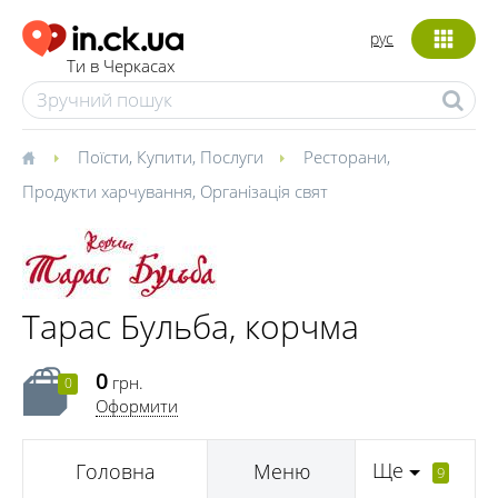
рус
Ти в Черкасах
Поїсти
,
Купити
,
Послуги
Ресторани
,
Продукти харчування
,
Організація свят
Тарас Бульба, корчма
0
грн.
0
Оформити
Ще
Головна
Меню
9