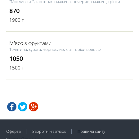
"Мисливські", картопля смажена, печериці смажені, грінки
870
1900 г
М'ясо з фруктами
Телятина, курага, чорнослив, ківі, горіхи волоські
1050
1500 г
Оферта
Зворотній зв'язок
Правила сайту