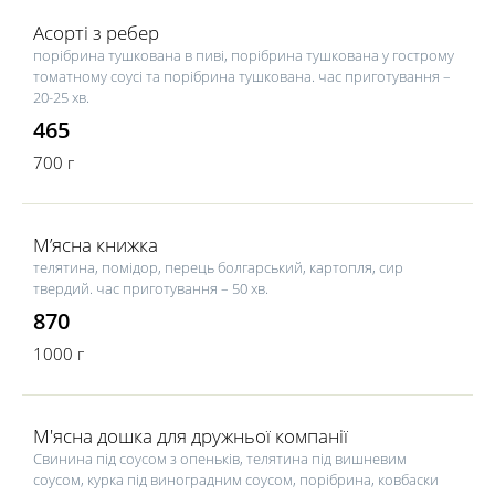
Асорті з ребер
порібрина тушкована в пиві, порібрина тушкована у гострому
томатному соусі та порібрина тушкована. час приготування –
20-25 хв.
465
700 г
М’ясна книжка
телятина, помідор, перець болгарський, картопля, сир
твердий. час приготування – 50 хв.
870
1000 г
М'ясна дошка для дружньої компанії
Свинина під соусом з опеньків, телятина під вишневим
соусом, курка під виноградним соусом, порібрина, ковбаски