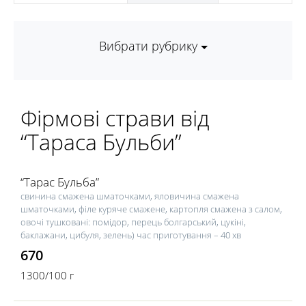
Вибрати рубрику
Фірмові страви від
“Тараса Бульби”
“Тарас Бульба”
свинина смажена шматочками, яловичина смажена
шматочками, філе куряче смажене, картопля смажена з салом,
овочі тушковані: помідор, перець болгарський, цукіні,
баклажани, цибуля, зелень) час приготування – 40 хв
670
1300/100 г