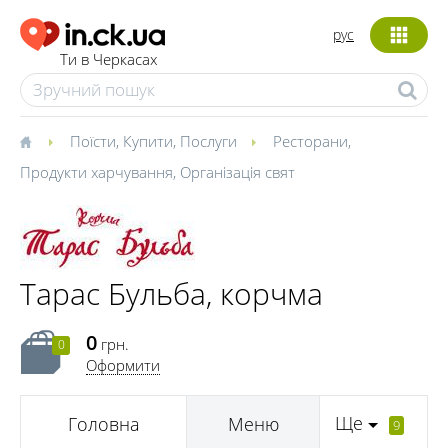
рус
Ти в Черкасах
Поїсти
,
Купити
,
Послуги
Ресторани
,
Продукти харчування
,
Організація свят
Тарас Бульба, корчма
0
грн.
0
Оформити
Ще
Головна
Меню
9