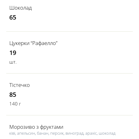
Шоколад
65
Цукерки “Рафаелло”
19
шт.
Тістечко
85
140 г
Морозиво з фруктами
ківі, апельсин, банан, персик, виноград, арахіс, шоколад