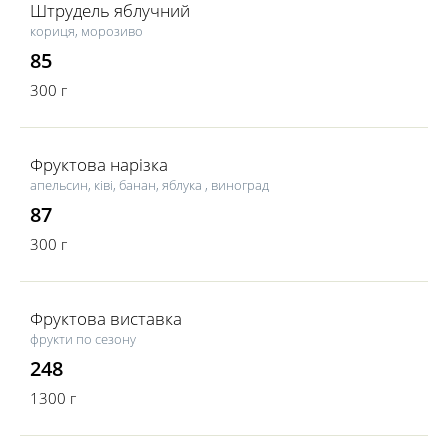
Штрудель яблучний
кориця, морозиво
85
300 г
Фруктова нарізка
апельсин, ківі, банан, яблука , виноград
87
300 г
Фруктова виставка
фрукти по сезону
248
1300 г