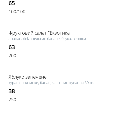
65
100/100 г
Фруктовий салат "Екзотика"
ананас, ківі, апельсин банан, яблука, вершки
63
200 г
Яблуко запечене
курага, родзинки, банан, час приготування 30 хв.
38
250 г