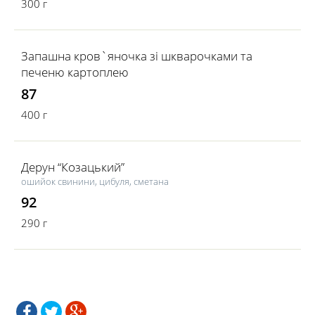
300 г
Запашна кров`яночка зі шкварочками та
печеню картоплею
87
400 г
Дерун “Козацький”
ошийок свинини, цибуля, сметана
92
290 г