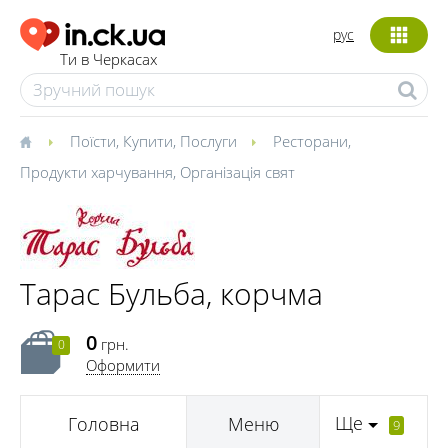
рус
Ти в Черкасах
Поїсти
,
Купити
,
Послуги
Ресторани
,
Продукти харчування
,
Організація свят
Тарас Бульба, корчма
0
грн.
0
Оформити
Ще
Головна
Меню
9