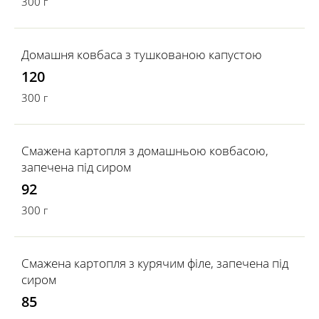
300 г
Домашня ковбаса з тушкованою капустою
120
300 г
Смажена картопля з домашньою ковбасою,
запечена під сиром
92
300 г
Смажена картопля з курячим філе, запечена під
сиром
85