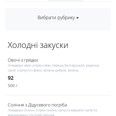
Вибрати рубрику
Холодні закуски
Овочі з грядки
помідори свіжі ,огірки свіжі, перець болгарський, редиска,
салат з капусти свіжої, зелена цибуля, зелень
92
500 г
Соління з Дідусевого погріба
помідори солоні, огірки солоні, капуста квашені, капуста
маринована, гострий перчик