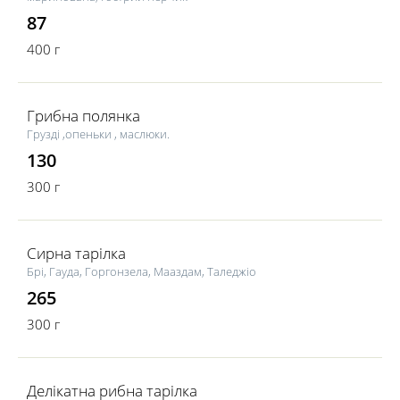
87
400 г
Грибна полянка
Грузді ,опеньки , маслюки.
130
300 г
Сирна тарілка
Брі, Гауда, Горгонзела, Мааздам, Таледжіо
265
300 г
Делікатна рибна тарілка