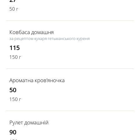
50 г
Ковбаса домашня
за рецептом кухаря гетьманського куреня
115
150 г
Ароматна кров’яночка
50
150 г
Рулет домашній
90