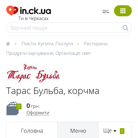
рус
Ти в Черкасах
Поїсти
,
Купити
,
Послуги
Ресторани
,
Продукти харчування
,
Організація свят
Тарас Бульба, корчма
0
грн.
0
Оформити
Ще
Головна
Меню
9