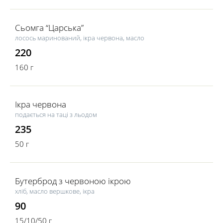
Сьомга “Царська”
лосось маринований, ікра червона, масло
220
160 г
Ікра червона
подається на таці з льодом
235
50 г
Бутерброд з червоною ікрою
хліб, масло вершкове, ікра
90
15/10/50 г