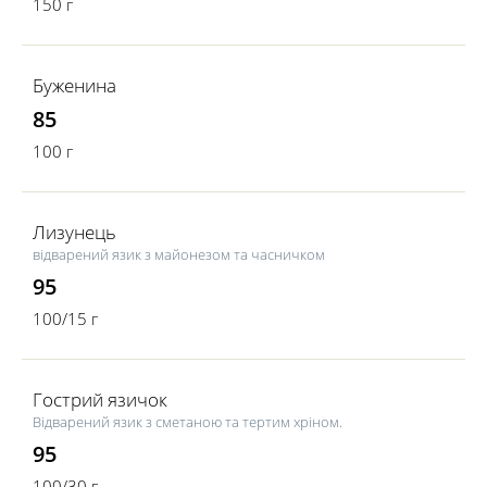
150 г
Буженина
85
100 г
Лизунець
відварений язик з майонезом та часничком
95
100/15 г
Гострий язичок
Відварений язик з сметаною та тертим хріном.
95
100/30 г