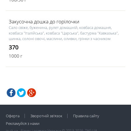
Закусочна дошка до горілочки
Сало свіже, буженина, рулет домашній, ковбаса домашня,
ковбаса "Італійська", ковбаса "Царська", бастурма "Кавказька",
шинка, солоні овочі, маслини, оливки, грінки з часником
370
1000 г
Оферта
Зворотній зв'язок
Правила сайту
Рекламуйся з нами
in.ck.ua - бізнес і розваги Черкаси © 2013-2026, TAG.UA