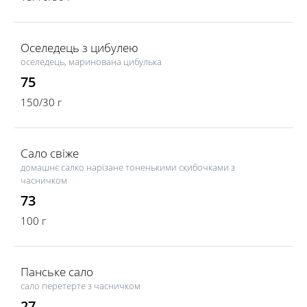
Оселедець з цибулею
оселедець, маринована цибулька
75
150/30 г
Сало свіже
домашнє салко нарізане тоненькими скибочками з
часничком
73
100 г
Панське сало
сало перетерте з часничком
27