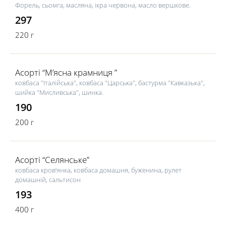
Форель, сьомга, масляна, ікра червона, масло вершкове.
297
220 г
Асорті “М’ясна крамниця ”
ковбаса "Італійська", ковбаса "Царська", бастурма "Кавказька",
шийка "Мисливська", шинка.
190
200 г
Асорті “Селянське”
ковбаса кров’янка, ковбаса домашня, буженина, рулет
домашній, сальтисон
193
400 г