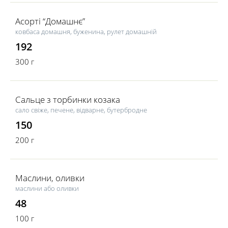
Асорті “Домашнє”
ковбаса домашня, буженина, рулет домашній
192
300 г
Сальце з торбинки козака
сало свіже, печене, відварне, бутербродне
150
200 г
Маслини, оливки
маслини або оливки
48
100 г