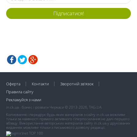
Підписатися!
Оферта
Контакти
Зворотній зв'язок
Правила сайту
Рекламуйся з нами
in.ck.ua - бізнес і розваги Черкаси © 2013-2026, TAG.UA
Копіювання і передрук будь-яких матеріалів з сайту in.ck.ua можливе
тільки за наявності прямого активного гіперпосилання не далі першого
абзацу. Використання авторських матеріалів сайту in.ck.ua у друкованих
виданнях можливе тільки з письмового дозволу редакції.