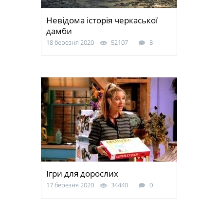
Невідома історія черкаської
дамби
18 березня 2020
52107
8
Ігри для дорослих
17 березня 2020
34440
0