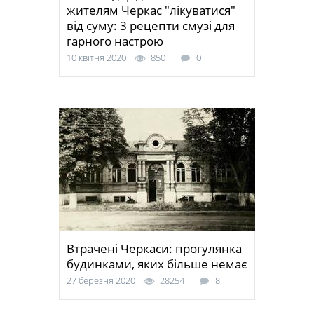
жителям Черкас "лікуватися"
від суму: 3 рецепти смузі для
гарного настрою
10 квітня 2020
850
0
Втрачені Черкаси: прогулянка
будинками, яких більше немає
27 березня 2020
28254
8