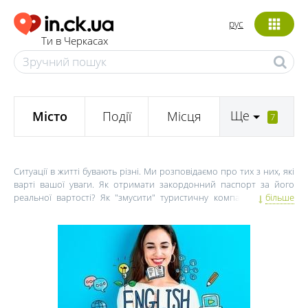
рус
Ти в Черкасах
Ще
Місто
Події
Місця
7
Ситуації в житті бувають різні. Ми розповідаємо про тих з них, які
варті вашої уваги. Як отримати закордонний паспорт за його
реальної вартості? Як "змусити" туристичну компанію зробити
більше
знижку на довгоочікувану заплановану поїздку? Що потрібно
робити, коли ви потрапили в скрутну ситуацію і перерахували
гроші на рахунок шахраїв? Куди звертатися, якщо у ресторані вам
подали зіпсоване страву, і чи зможе суспільство захисту
споживачів довести свою правоту в суді? Про всіх цих і інших
життєвих ситуаціях ви прочитаєте у нашій рубриці. Виключно
актуальні теми і самі реальні експерименти!