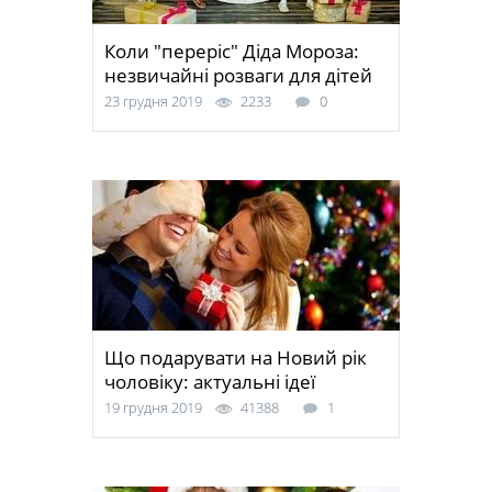
Коли "переріс" Діда Мороза:
незвичайні розваги для дітей
23 грудня 2019
2233
0
Що подарувати на Новий рік
чоловіку: актуальні ідеї
19 грудня 2019
41388
1