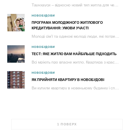
Таунхауси – відносно новий тип житла для черкащан. Це двоповерховий будинок із...
НОВОБУДОВИ
ПРОГРАМА МОЛОДІЖНОГО ЖИТЛОВОГО
КРЕДИТУВАННЯ: УМОВИ УЧАСТІ
Молоді сім'ї та одинокі молоді люди, які потребують поліпшення житлових умов, можуть...
НОВОБУДОВИ
ТЕСТ: ЯКЕ ЖИТЛО ВАМ НАЙБІЛЬШЕ ПІДХОДИТЬ
Всі мріють про власне житло. Квартира з красивим краєвидом у центрі чи спальному...
НОВОБУДОВИ
ЯК ПРИЙНЯТИ КВАРТИРУ В НОВОБУДОВІ
Ви купили квартиру в новенькому будинку і сподіваєтеся, що будівельники добре...
1 ПОВЕРХ