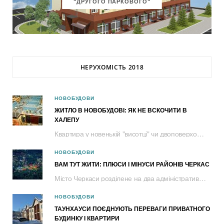
"ДРУГОГО ПАРКОВОГО"
НЕРУХОМІСТЬ 2018
НОВОБУДОВИ
ЖИТЛО В НОВОБУДОВІ: ЯК НЕ ВСКОЧИТИ В
ХАЛЕПУ
Квартира у новенькій "висотці" чи двоповерховому таунхаусі – це не лише власне...
НОВОБУДОВИ
ВАМ ТУТ ЖИТИ: ПЛЮСИ І МІНУСИ РАЙОНІВ ЧЕРКАС
Місто Черкаси розділене на два адміністративні райони – Соснівський та Придніпровський....
НОВОБУДОВИ
ТАУНХАУСИ ПОЄДНУЮТЬ ПЕРЕВАГИ ПРИВАТНОГО
БУДИНКУ І КВАРТИРИ