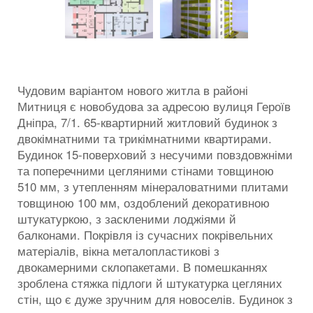
Чудовим варіантом нового житла в районі
Митниця є новобудова за адресою вулиця Героїв
Дніпра, 7/1. 65-квартирний житловий будинок з
двокімнатними та трикімнатними квартирами.
Будинок 15-поверховий з несучими повздовжніми
та поперечними цегляними стінами товщиною
510 мм, з утепленням мінераловатними плитами
товщиною 100 мм, оздоблений декоративною
штукатуркою, з заскленими лоджіями й
балконами. Покрівля із сучасних покрівельних
матеріалів, вікна металопластикові з
двокамерними склопакетами. В помешканнях
зроблена стяжка підлоги й штукатурка цегляних
стін, що є дуже зручним для новоселів. Будинок з