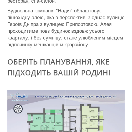
ресторан, спа-салон.
Будівельна компанія "Надія" облаштовує
пішохідну алею, яка в перспективі з’єднає вулицю
Героїв Дніпра з вулицею Припортовою. Алея
проходитиме повз будинок вздовж усього
кварталу, і без сумніву, стане улюбленим місцем
відпочинку мешканців мікрорайону.
ОБЕРІТЬ ПЛАНУВАННЯ, ЯКЕ
ПІДХОДИТЬ ВАШІЙ РОДИНІ