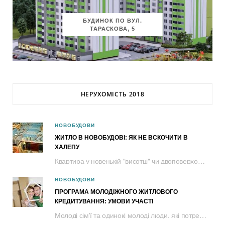
БУДИНОК ПО ВУЛ.
ТАРАСКОВА, 5
НЕРУХОМІСТЬ 2018
НОВОБУДОВИ
ЖИТЛО В НОВОБУДОВІ: ЯК НЕ ВСКОЧИТИ В
ХАЛЕПУ
Квартира у новенькій "висотці" чи двоповерховому таунхаусі – це не лише власне...
НОВОБУДОВИ
ПРОГРАМА МОЛОДІЖНОГО ЖИТЛОВОГО
КРЕДИТУВАННЯ: УМОВИ УЧАСТІ
Молоді сім'ї та одинокі молоді люди, які потребують поліпшення житлових умов, можуть...