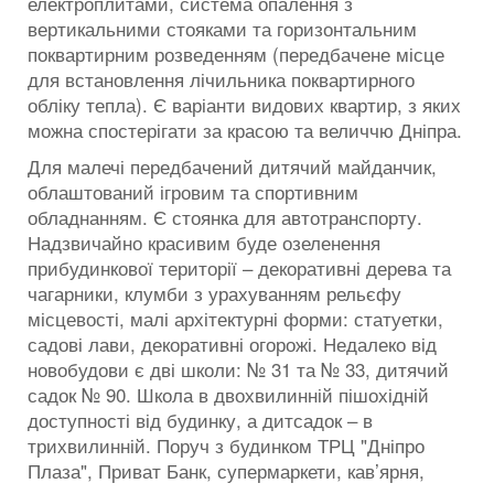
електроплитами, система опалення з
вертикальними стояками та горизонтальним
поквартирним розведенням (передбачене місце
для встановлення лічильника поквартирного
обліку тепла). Є варіанти видових квартир, з яких
можна спостерігати за красою та величчю Дніпра.
Для малечі передбачений дитячий майданчик,
облаштований ігровим та спортивним
обладнанням. Є стоянка для автотранспорту.
Надзвичайно красивим буде озеленення
прибудинкової території – декоративні дерева та
чагарники, клумби з урахуванням рельєфу
місцевості, малі архітектурні форми: статуетки,
садові лави, декоративні огорожі. Недалеко від
новобудови є дві школи: № 31 та № 33, дитячий
садок № 90. Школа в двохвилинній пішохідній
доступності від будинку, а дитсадок – в
трихвилинній. Поруч з будинком ТРЦ "Дніпро
Плаза", Приват Банк, супермаркети, кав’ярня,