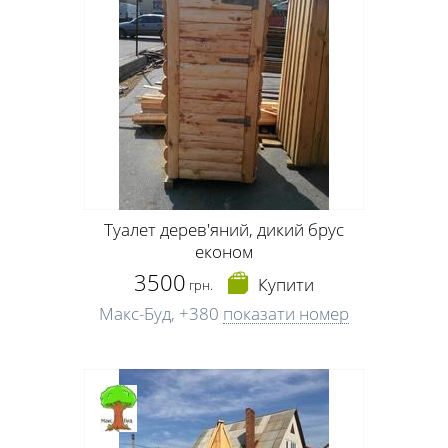
Туалет дерев'яний, дикий брус
економ
3500
Купити
грн.
Макс-Буд,
+380
показати номер