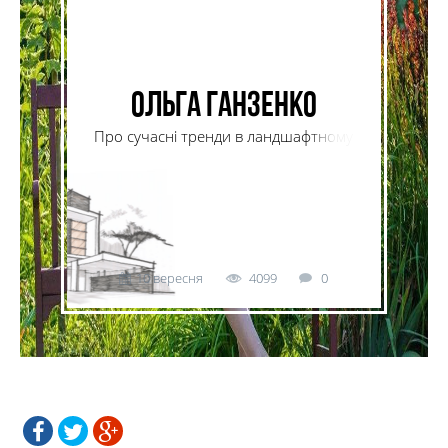
Ольга Ганзенко
Про сучасні тренди в ландшафтному
мистецтві
10 вересня
4099
0