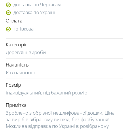
доставка по Черкасам
(098) 304-21-83
доставка по Україні
(066) 774-40-77
Оплата:
готівкова
Категорії
Дерев'яні вироби
Наявність
Є в наявності
Розмір
індивідуальний, під бажаний розмір
Примітка
Зроблено з обрізної нешлифованої дошки. Ціна
за виріб в зібраному вигляді без фарбування!
Можлива відправка по Україні в розібраному