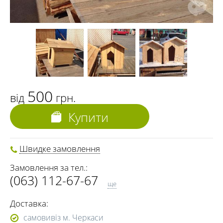
500
від
грн.
Купити
Швидке замовлення
Замовлення за тел.:
(063) 112-67-67
ще
(098) 112-67-67
Доставка:
(0472) 56-15-53
самовивіз м. Черкаси
(093) 183-13-33