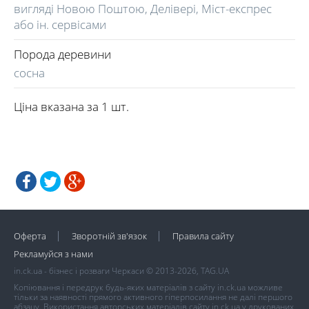
вигляді Новою Поштою, Делівері, Міст-експрес
або ін. сервісами
Порода деревини
сосна
Ціна вказана за 1 шт.
Оферта
Зворотній зв'язок
Правила сайту
Рекламуйся з нами
in.ck.ua - бізнес і розваги Черкаси © 2013-2026, TAG.UA
Копіювання і передрук будь-яких матеріалів з сайту in.ck.ua можливе
тільки за наявності прямого активного гіперпосилання не далі першого
абзацу. Використання авторських матеріалів сайту in.ck.ua у друкованих