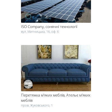
ISO Company
, сонячні технології
вул. Митницька, 16, оф. 6
Перетяжка м'яких меблів
, Ательє м'яких
меблів
пров. Жуковського, 1