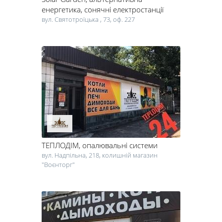
енергетика, сонячні електростанції
вул. Святотроїцька , 73, оф. 227
ТЕПЛОДІМ
, опалювальні системи
вул. Надпільна, 218, колишній магазин
"Воєнторг"