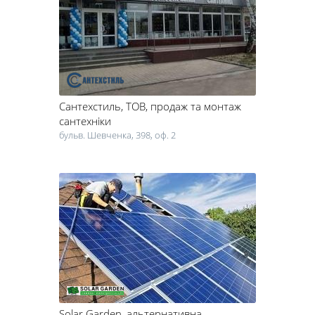
будівництва будинку, або на матеріали для ремонту. Будівельними
матеріалами для будівництва будинку можуть бути цегла,
пінобетон або газобетон. Також популярним є будівництво
будинку з сендвіч-панелей – ця технологія стає все більш
популярною серед українців. Якщо говорити про матеріали для
ремонту квартири, то вони повинні бути якісними. Наприклад,
якщо ви вирішили заощадити на новій трубі, не дивуйтеся, якщо
Сантехстиль
, ТОВ, продаж та монтаж
через деякий час вона протече і зіпсує весь ремонт.. Обережно
слід ставитися і до штучних сучасних матеріалів для будівництва
сантехніки
будинку, тому що вони погано позначаються на здоров'ї людей.
бульв. Шевченка, 398, оф. 2
Наприклад, якщо ви вирішили купити двері металопластикові
вікна з металопрофілю, слід дізнатися у компанії-реалізатора всі
нюанси роботи та особливості використання товару.
Також фахівці радять врахувати всі типові помилки, яких
припускаються люди під час ремонту і будівництва. Це дозволить
попередити неприємні ситуації, щоб ремонт або будівництво
згадувалися з посмішкою.
У цьому розділі ви знайдете контакти компаній, які професійно
займаються ремонтом і будівництвом.
Solar Garden
, альтернативна