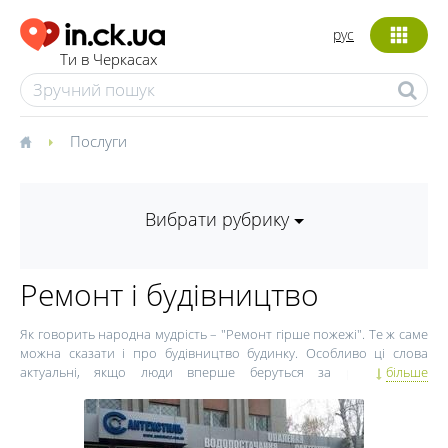
рус
Ти в Черкасах
Послуги
Вибрати рубрику
Ремонт і будівництво
Як говорить народна мудрість – "Ремонт гірше пожежі". Те ж саме
можна сказати і про будівництво будинку. Особливо ці слова
актуальні, якщо люди вперше беруться за ремонт або
більше
будівництво. Це складний процес, де важко передбачити всі
нюанси і тонкощі.
Щоб все пройшло як по маслу, приступаючи до будівництва
будинку, в першу чергу, слід звернути увагу на матеріали для