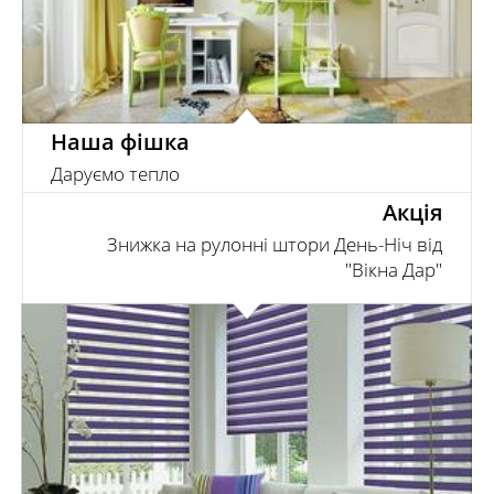
Наша фішка
Даруємо тепло
Акція
Знижка на рулонні штори День-Ніч від
"Вікна Дар"
При замовленні трьох і більше рулонних штор діє
додаткова зижка -5% *Акція безстрокова