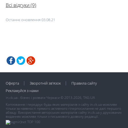
Всі відгуки (9)
Останнє оновлення 03.08.21
Оферта
Зворотній зв'язок
Правила сайту
Рекламуйся з нами
in.ck.ua - бізнес і розваги Черкаси © 2013-2026, TAG.UA
Копіювання і передрук будь-яких матеріалів з сайту in.ck.ua можливе
тільки за наявності прямого активного гіперпосилання не далі першого
абзацу. Використання авторських матеріалів сайту in.ck.ua у друкованих
виданнях можливе тільки з письмового дозволу редакції.