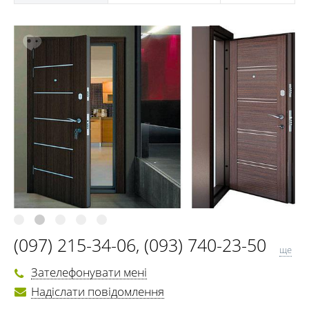
(097) 215-34-06
,
(093) 740-23-50
ще
(095) 093-22-70
Зателефонувати мені
Надіслати повідомлення