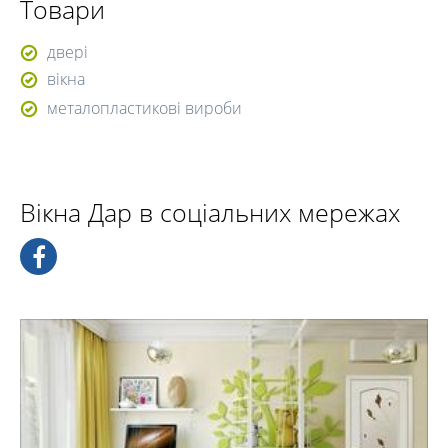
Товари
двері
вікна
металопластикові вироби
Вікна Дар в соціальних мережах
Ми тішимо наших клієнтів найкращим
співвідношенням «ціна, якість, швидкість».