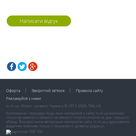
Написати відгук
Оферта
Зворотній зв'язок
Правила сайту
Рекламуйся з нами
in.ck.ua - бізнес і розваги Черкаси © 2013-2026, TAG.UA
Копіювання і передрук будь-яких матеріалів з сайту in.ck.ua можливе
тільки за наявності прямого активного гіперпосилання не далі першого
абзацу. Використання авторських матеріалів сайту in.ck.ua у друкованих
виданнях можливе тільки з письмового дозволу редакції.