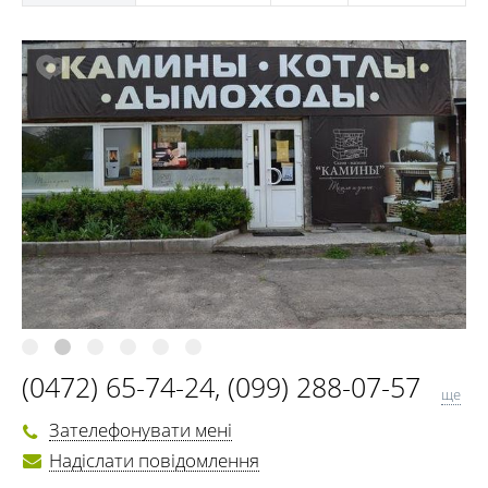
(0472) 65-74-24
,
(099) 288-07-57
ще
(096) 288-07-57
Зателефонувати мені
Надіслати повідомлення