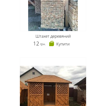
Штахет деревяний
12
Купити
грн.