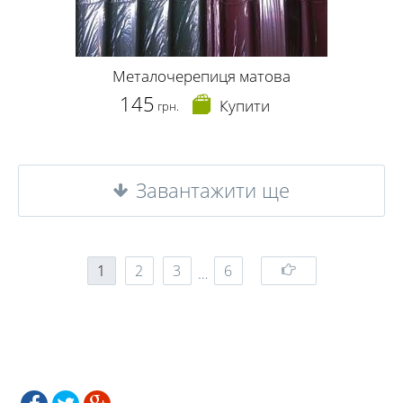
Металочерепиця матова
145
Купити
грн.
Завантажити ще
1
2
3
6
…