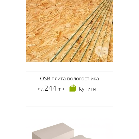
OSB плита вологостійка
244
Купити
від
грн.