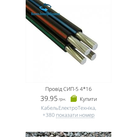
перш ніж замовити металопластикові вікна або купити плити для
перекриття, поцікавтеся, де краще здійснювати такі закупівлі.
Бажано, просити поради у незацікавленої особи. А ось купити
фарбу, цвяхи, скоби, саморізи в Черкасах ви цілком можете
самостійно.
Провід СИП-5 4*16
39.95
Купити
грн.
КабельЕлектроТехніка,
+380
показати номер