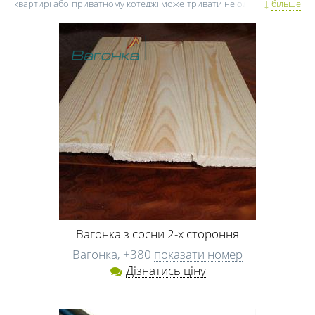
квартирі або приватному котеджі може тривати не один рік. Тому,
більше
починаючи ремонт, потрібно все ретельно спланувати. Один із
перших аспектів, на які потрібно звернути увагу, це фінансове
планування і закупка будівельних матеріалів.
Бетон, гіпсокартон, пластикові вікна, ламінат і паркет, двері вхідні,
міжкімнатні та розсувні, а також важливі будівельні дрібниці
(шурупи, цвяхи, кріплення тощо) – всі ці матеріали повинні бути
не тільки якісними, але й безпечними.
Якщо ви затіяли ремонт у Черкасах, викликали спеціаліста,
отримали кошторис, не варто відразу ж стрімголов бігти в
будівельний супермаркет, щоб купити двері, вікна, цеглу,
пінопласт або бетон. Так ви можете витратити зайві гроші на
ремонт, але в підсумку не обзавестися якісними і надійними
матеріалами для будівництва. Як же діяти в такій ситуації? Для
початку порадьтеся з фахівцями. Якщо ви найняли будівельників
для ремонту будинку, поцікавтеся їх думкою, де краще купити
металопластикові вікна та ізоляційні матеріали, де і в які дні тижня
будматеріали для квартири продаються на базі з суттєвими
Вагонка з сосни 2-х стороння
знижками, які будівельні компанії Черкас реалізовують продукцію
Вагонка,
+380
показати номер
за цінами виробника. Швидше за все, фахівці з ремонту в
Дізнатись ціну
Черкасах із задоволенням дадуть вам відповіді на всі ці питання і
порадять, де краще придбати будматеріали.
Крім того, враховуйте, що ви не фахівець із якості вагонки,
дерев'яних дверей, лиштв і оздоблювальних матеріалів. Тому,