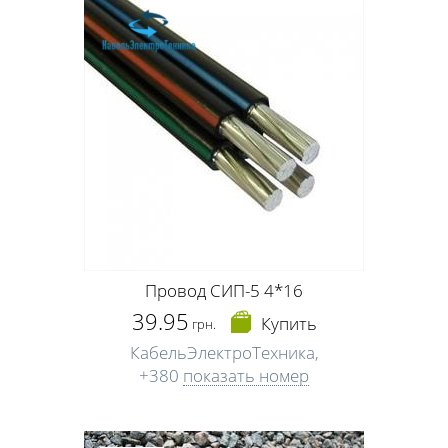
дадут вам ответы на все эти вопросы и посоветуют, где лучше
купить стройматериалы.
Кроме того, учитывайте, что вы не специалист в качестве вагонки,
деревянных дверей, наличников и отделочных материалов.
Поэтому прежде чем заказать металопластиковые окна или
купить плиты для перекрытия, поинтересуйтесь, где лучше
осуществлять такие закупки. Желательно, просить совета у
незаинтересованного лица. А вот купить краску, гвозди, скобы,
саморезы в Черкассах вы вполне можете самостоятельно.
Провод СИП-5 4*16
39.95
Купить
грн.
КабельЭлектроТехника,
+380
показать номер