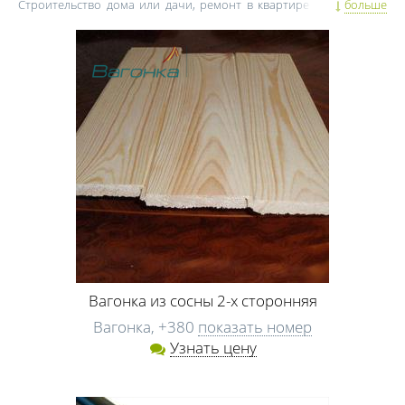
Строительство дома или дачи, ремонт в квартире или частном
больше
коттедже может длится не один год. Так что начиная ремонт,
нужно все тщательно спланировать. Один из первых аспектов, на
которые нужно обратить внимание, это финансовое
планирование и закупка строительных материалов.
Бетон, гипсокартон, пластиковые окна, ламинат и паркет, двери
входные, межкомнатные и раздвижные, а также важные
строительные мелочи (шурупы, гвозди, крепежи и т. д.) – все эти
материалы должны быть не только качественными, но и
безопасными.
Если вы затеяли ремонт в Черкассах, вызвали специалиста,
получили смету, не стоит сразу же стремглав бежать в
строительный супермаркет, чтобы купить двери, окна, кирпич,
пенопласт или бетон. Так вы можете потратить лишние деньги на
ремонт, но в итоге не обзавестись качественными и надежными
материалами для строительства. Как же действовать в такой
ситуации? Для начала посоветуйтесь со специалистами. Если вы
наняли строителей для ремонта дома, поинтересуйтесь их
Вагонка из сосны 2-х сторонняя
мнением, где лучше купить металопластиковые окна и
Вагонка,
+380
показать номер
изоляционные материалы, где и в какие дни недели
Узнать цену
стройматериалы для квартиры продаются на базе с
существенными скидками, какие строительные компании Черкасс
реализовывают продукцию по ценам производителя. Скорее
всего, специалисты по ремонту в Черкассах с удовольствием