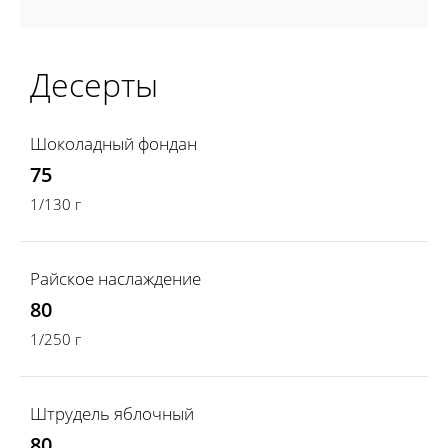
Десерты
Шоколадный фондан
75
1/130 г
Райское наслаждение
80
1/250 г
Штрудель яблочный
80