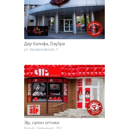
предоставляет самые большие скидки, и в какой танцевальной
студии вас встретит известный в Черкассах тренер.
Здоровье и красота сегодня для многих мужчин и женщин
выходит на первое место. Заведения из рубрики "Заняться собой"
– это любимые женщинами салоны красоты, ведущие фитнес-
центры, хорошие медицинские клиники, популярные
Дар Калифа
, DaySpa
танцевальные студии… В Черкассах индустрия красоты и
здоровья развивается очень быстрыми темпами. У жителей
ул. Криваливская, 7
города есть возможность получить качественные медицинские
услуги, посетить люксовый салон красоты и испробовать на себе
новые процедуры. В каждом районе города Черкассы можно
найти несколько десятков парикмахерских, стоматологических и
других клиник, тренажерных залов, бань и саун. Мы поможем вам
быстро найти нужную компанию, подскажем самый удобный
маршрут и время работы.
Зір
, салон оптики
бульв. Шевченко, 352