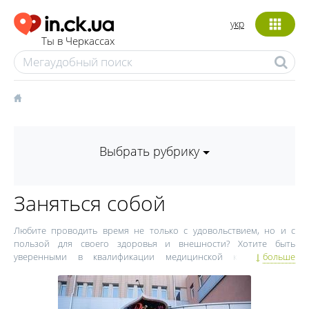
укр
Ты в Черкассах
Выбрать рубрику
Заняться собой
Любите проводить время не только с удовольствием, но и с
пользой для своего здоровья и внешности? Хотите быть
уверенными в квалификации медицинской клиники или
больше
стоматологии? Ищете ближайший к вашему дому фитнес-зал или
салон красоты с хорошими рекомендациями? In.ck.ua расскажет
обо всех компаниях из сферы красоты, здоровья и спорта. Мы
знаем, где лучше всего ухаживают за волосами, какой фитнес-зал