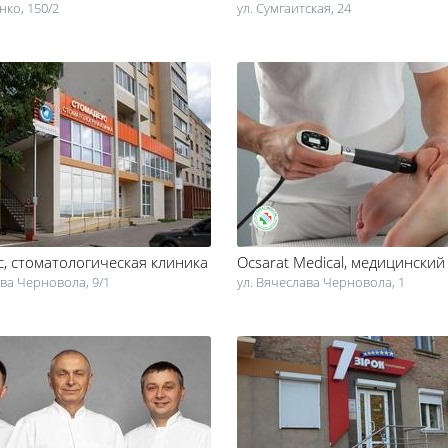
нко, 150/2
ул. Сумгаитская, 24
с
, стоматологическая клиника
Ocsarat Medical
, медицинский
ава Черновола, 9/1
ул. Вячеслава Черновола, 1