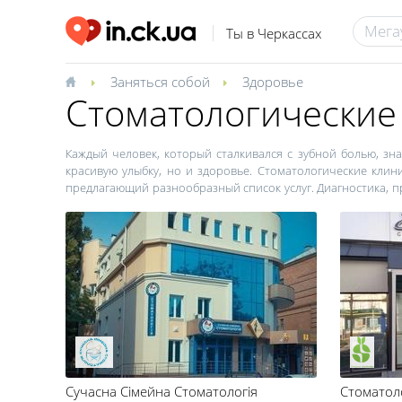
Ты в Черкассах
Заняться собой
Здоровье
Стоматологические
Каждый человек, который сталкивался с зубной болью, зна
красивую улыбку, но и здоровье. Стоматологические кли
предлагающий разнообразный список услуг. Диагностика, п
стоматология – все эти услуги представлены на сайте in.ck.ua
Особенное значение для родителей имеют детские сто
пациентов. Хорошая атмосфера, понимающий детский стома
того, что у ребенка во взрослом возрасте не выработает
внимание на стерильность и механизмы дезинфекции стомат
в безопасности проводимых манипуляций, сидя в стоматол
очистки и дезинфекции оборудования. Это привычная пра
защиты от инфекций, который гарантирует их медицинское 
Сучасна Сімейна Стоматологія
Стоматол