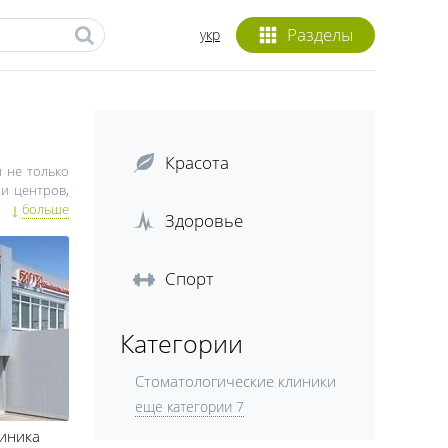
Разделы
укр
Красота
м не только
и центров,
сметическая
больше
Здоровье
 маленьких
Спорт
– это залог
, обратите
о уверенным
Категории
ерилизации,
 об уровне
Стоматологические клиники
еще категории 7
линика