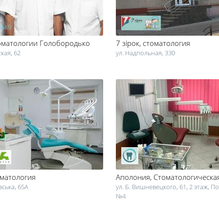
оматологии Голобородько
7 зірок
, стоматология
кая, 62
ул. Надпольная, 330
оматология
Аполония
, Стоматологическ
вська, 65А
ул. Б. Вишневецкого, 61, 2 этаж, 
№4