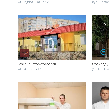
ул. Надпольная, 289/1
бул. Шевче
Smileup
, стоматология
Стомадеу
ул. Гагарина, 17
ул. Вячесл