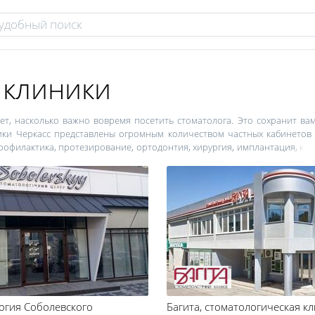
 клиники
ет, насколько важно вовремя посетить стоматолога. Это сохранит ва
ники Черкасс представлены огромным количеством частных кабинетов 
рофилактика, протезирование, ортодонтия, хирургия, имплантация, ко
.
матологические кабинеты, оборудованные специально для приема
толог, современное оборудование и высокие стандарты безопасности 
ся фобия посещения стоматолога. Выбирая стоматологическую клинику
ологических приборов. Не стоит объяснять, как важно быть абсолютн
огическом кресле. Не стесняйтесь уточнять информацию о методах ст
ктика за границей, где каждая клиника обязана уведомить пациента
учреждение.
огия Соболевского
Багита
, стоматологическая к