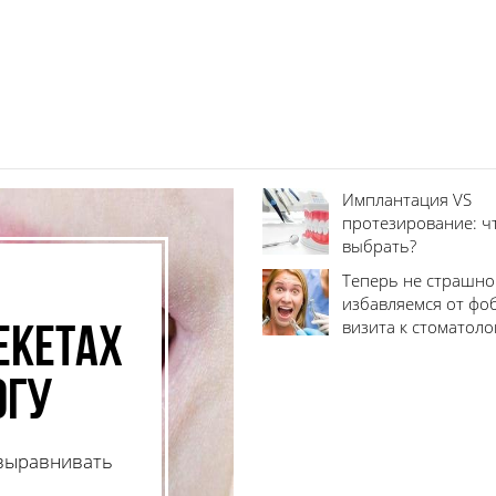
Имплантация VS
протезирование: ч
выбрать?
Теперь не страшно
избавляемся от фо
визита к стоматоло
рекетах
огу
 выравнивать