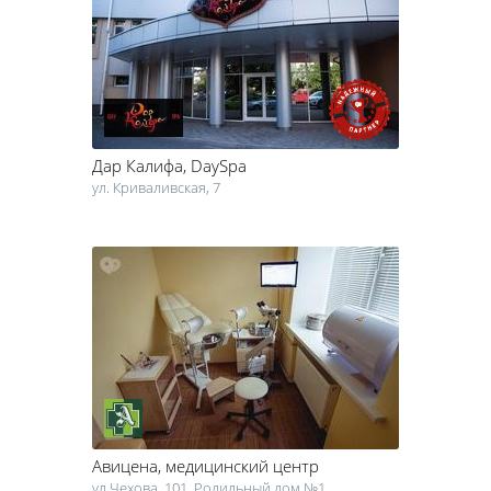
салон, соответствующий вашим финансовым возможностям.
Удобные фильтры по цене, району Черкасс, особенностям и
фишкам каждого салона позволяют учесть все ваши пожелания.
Дар Калифа
, DaySpa
ул. Криваливская, 7
Авицена
, медицинский центр
ул.Чехова, 101, Родильный дом №1