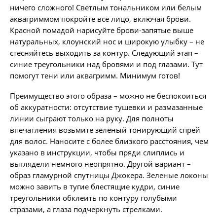
ничего сложного! Светлым тональником или белым
аквагриммом покройте все лицо, включая брови.
Красной помадой нарисуйте брови-запятые выше
натуральных, клоунский нос и широкую улыбку – не
стесняйтесь выходить за контур. Следующий этап –
синие треугольники над бровями и под глазами. Тут
помогут тени или аквагримм. Минимум готов!
Преимущество этого образа – можно не беспокоиться
об аккуратности: отсутствие тушевки и размазанные
линии сыграют только на руку. Для полноты
впечатления возьмите зеленый тонирующий спрей
для волос. Наносите с более близкого расстояния, чем
указано в инструкции, чтобы пряди слиплись и
выглядели немного неопрятно. Другой вариант –
образ гламурной спутницы Джокера. Зеленые локоны
можно завить в тугие блестящие кудри, синие
треугольники обклеить по контуру голубыми
стразами, а глаза подчеркнуть стрелками.