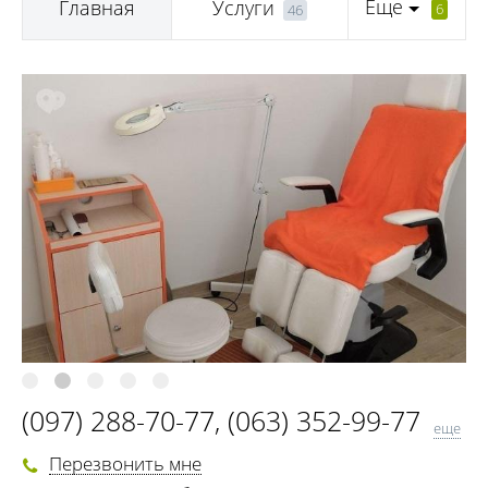
Еще
Главная
Услуги
6
46
(097) 288-70-77
,
(063) 352-99-77
еще
(0472) 50-06-15
Перезвонить мне