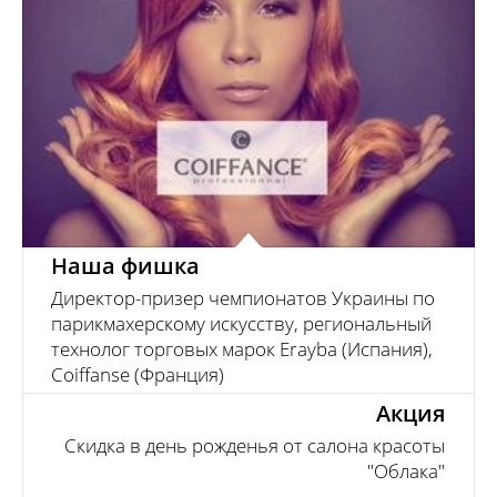
Директор-призер чемпионатов Украины по
парикмахерскому искусству, региональный технолог
торговых марок Erayba (Испания), Coiffanse
(Франция)
Наша фишка
Директор-призер чемпионатов Украины по
парикмахерскому искусству, региональный
технолог торговых марок Erayba (Испания),
Coiffanse (Франция)
Акция
Скидка в день рожденья от салона красоты
"Облака"