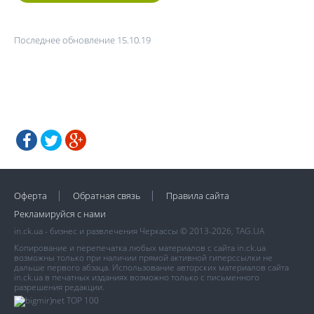
Последнее обновление 15.10.19
Оферта
Обратная связь
Правила сайта
Рекламируйся с нами
in.ck.ua - бизнес и развлечения Черкассы © 2013-2026, TAG.UA
Копирование и перепечатка любых материалов с сайта in.ck.ua
возможны только при наличии прямой активной гиперссылки не
дальше первого абзаца. Использование авторских материалов сайта
in.ck.ua в печатных изданиях возможно только с письменного
разрешения редакции.