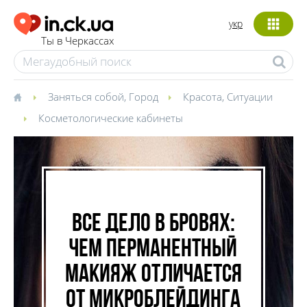
укр
Ты в Черкассах
Заняться собой
,
Город
Красота
,
Ситуации
Косметологические кабинеты
Все дело в бровях:
чем перманентный
макияж отличается
от микроблейдинга