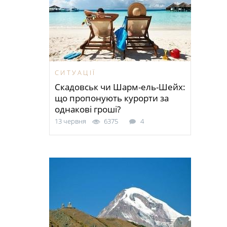
СИТУАЦІЇ
Скадовськ чи Шарм-ель-Шейх:
що пропонують курорти за
однакові гроші?
13 червня
6375
4