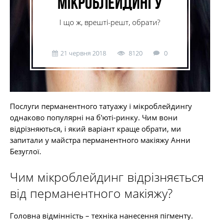
мікроблейдингу
І що ж, врешті-решт, обрати?
21 червня 2018
8120
0
Послуги перманентного татуажу і мікроблейдингу
однаково популярні на б'юті-ринку. Чим вони
відрізняються, і який варіант краще обрати, ми
запитали у майстра перманентного макіяжу Анни
Безуглої.
Чим мікроблейдинг відрізняється
від перманентного макіяжу?
Головна відмінність – техніка нанесення пігменту.