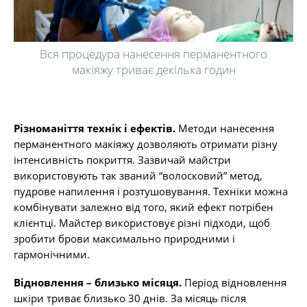
Вся процедура нанесення перманентного
макіяжу триває декілька годин
Різноманіття технік і ефектів.
Методи нанесення
перманентного макіяжу дозволяють отримати різну
інтенсивність покриття. Зазвичай майстри
використовують так званий “волосковий” метод,
пудрове напилення і розтушовування. Техніки можна
комбінувати залежно від того, який ефект потрібен
клієнтці. Майстер використовує різні підходи, щоб
зробити брови максимально природними і
гармонічними.
Відновлення – близько місяця.
Період відновлення
шкіри триває близько 30 днів. За місяць після