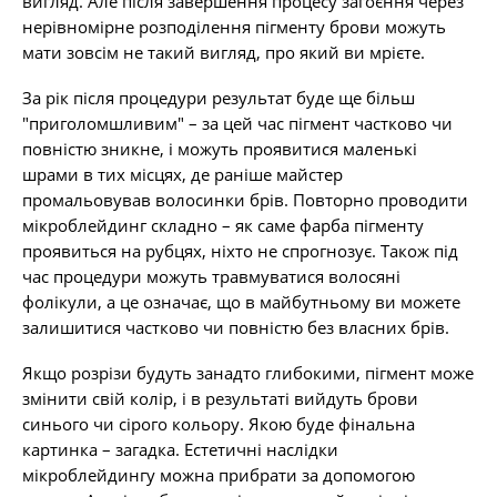
вигляд. Але після завершення процесу загоєння через
нерівномірне розподілення пігменту брови можуть
мати зовсім не такий вигляд, про який ви мрієте.
За рік після процедури результат буде ще більш
"приголомшливим" – за цей час пігмент частково чи
повністю зникне, і можуть проявитися маленькі
шрами в тих місцях, де раніше майстер
промальовував волосинки брів. Повторно проводити
мікроблейдинг складно – як саме фарба пігменту
проявиться на рубцях, ніхто не спрогнозує. Також під
час процедури можуть травмуватися волосяні
фолікули, а це означає, що в майбутньому ви можете
залишитися частково чи повністю без власних брів.
Якщо розрізи будуть занадто глибокими, пігмент може
змінити свій колір, і в результаті вийдуть брови
синього чи сірого кольору. Якою буде фінальна
картинка – загадка. Естетичні наслідки
мікроблейдингу можна прибрати за допомогою