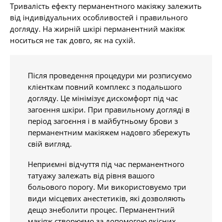
Тривалість ефекту перманентного макіяжу залежить
від індивідуальних особливостей і правильного
догляду. На жирній шкірі перманентний макіяж
носиться не так довго, як на сухій.
Після проведення процедури ми розписуємо
клієнткам повний комплекс з подальшого
догляду. Це мінімізує дискомфорт під час
загоєння шкіри. При правильному догляді в
період загоєння і в майбутньому брови з
перманентним макіяжем надовго збережуть
свій вигляд.
Неприємні відчуття під час перманентного
татуажу залежать від рівня вашого
больового порогу. Ми використовуємо три
види місцевих анестетиків, які дозволяють
дещо знеболити процес. Перманентний
макіяж створюємо за допомогою якісних