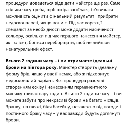
процедури доведеться відвідати майстра ще раз. Саме
стільки часу треба, щоб шкіра загоїлася, і з'явилася
можливість оцінити фінальний результат і прибрати
недосконалості, якщо вони є. Під час корекції
спеціаліст за необхідності може додати насиченості
кольору, оскільки під час першого нанесення майстер,
як і клієнт, боїться переборщити, щоб не вийшов
ненатуральний ефект.
Всього 2 години часу – і ви отримаєте ідеальні
брови на півтора року.
Майстер створить ідеальну
форму брів, якщо у вас її немає, або ж підкоригує
недосконалий варіант. Вся процедура разом зі
створенням ескізу і нанесенням перманентного
макіяжу триває пару годин. Всього 2 години часу – і ви
можете забути про некрасиві брови на багато місяців.
Зранку, на пляжі, біля басейну, незалежно від погоди і
постійного браку часу – у вас завжди будуть доглянуті
брови.