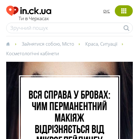
рус
Ти в Черкасах
Зайнятися собою
,
Місто
Краса
,
Ситуації
Косметологічні кабінети
Вся справа у бровах:
чим перманентний
макіяж
відрізняється від