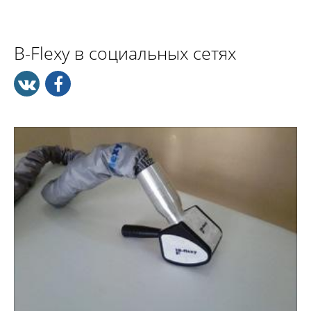
B-Flexy в социальных сетях
В Студии-салоне B-Flexy Скульптор Вашого Тела мы
используем самый современный, эффективный и
безболезненный метод устранения целлюлита и
борьбы с лишним весом - антицеллюлитную
программу для тела B-flexy.