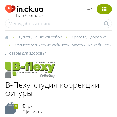
укр
Ты в Черкассах
Купить
,
Заняться собой
Красота
,
Здоровье
Косметологические кабинеты
,
Массажные кабинеты
,
Товары для здоровья
B-Flexy, студия коррекции
фигуры
0
грн.
0
Оформить