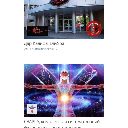
отдельные классы для детей.
Практически все йога-студии Черкасс предлагают бесплатный
пробный урок – вводное занятие, на котором вы сможете
оценить, подходит вам йога или нет. Инструкторы по йоге могут
подобрать индивидуальную программу, чтобы ваше погружение
в индийскую практику было как можно более комфортным.
Дар Калифа
, DaySpa
Выбирая йога-студию, обращайте внимание на специализацию
инструкторов, ведь они несут непосредственную ответственность
ул. Криваливская, 7
за ваше здоровья и психологическое состояние.
СВАРГА
, комплексная система знаний,
физических, энергетических,