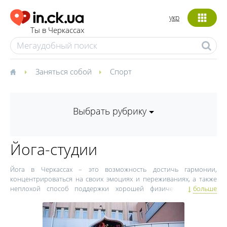
укр
Ты в Черкассах
Заняться собой
Спорт
Выбрать рубрику
Йога-студии
Йога в Черкассах – это возможность достичь гармонии,
концентрироваться на своих эмоциях и переживаниях, а также
неплохой способ поддержки хорошей физической формы.
больше
Черкасские йога-студии предлагают различные виды занятий –
для людей с разным стартовым уровнем подготовки, независимо
от возраста и пола. Йогой могут заниматься все, без возрастных
ограничений, поэтому некоторые йога-студии Черкасс создают