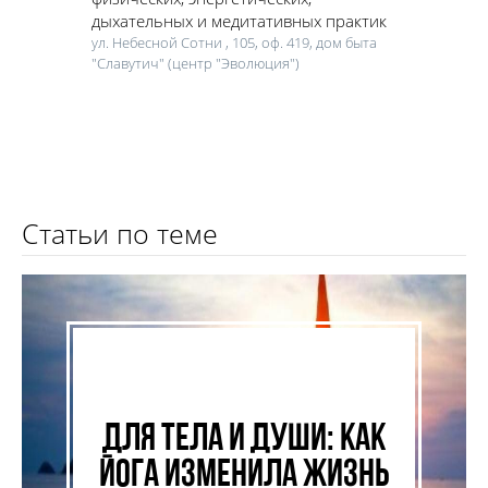
дыхательных и медитативных практик
ул. Небесной Сотни , 105, оф. 419, дом быта
"Славутич" (центр "Эволюция")
Статьи по теме
Для тела и души: как
йога изменила жизнь