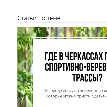
Статьи по теме
Где в Черкассах 
спортивно-вере
трассы?
В городе есть два веревочных м
которые можно прийти с детьми 