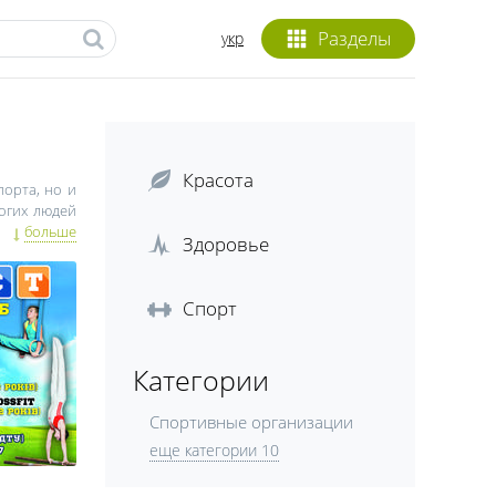
Разделы
укр
Красота
порта, но и
огих людей
больше
Здоровье
диноборств
ые достойно
Спорт
ь условно.
доровления
Категории
ого туризма
 привлекает
 и раскрыть
Спортивные организации
еще категории 10
а, телефоны