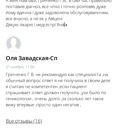
А мені навпаки, Грінченко Г.В., в свій час правильно
поставив діагноз, все чітко і точно розповів, дуже
йому вдячна і дуже задоволена обслуговуваннчям,
все вчасно, а не як у Авіцені.
Дякую лікарю і медсестрі Яні👍
Оля Завадская-Сп
21 ноября, 11:30
Грінченко Г В. не рекомендую как специалиста ,на
обычный вопрос ответ я не получила в своем деле
я считаю не компетентен ,если пациент
спрашивает ответ должен получить ,узи было по
геникологии , очень долго ,за сколько лет такое
вижу впервые ,просто один негатив ,
Все отзывы (16)