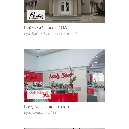
Райський
, салон СПА
вул. Байди Вишневецького, 49
Lady Star
, салон краси
вул. Хрещатик, 188