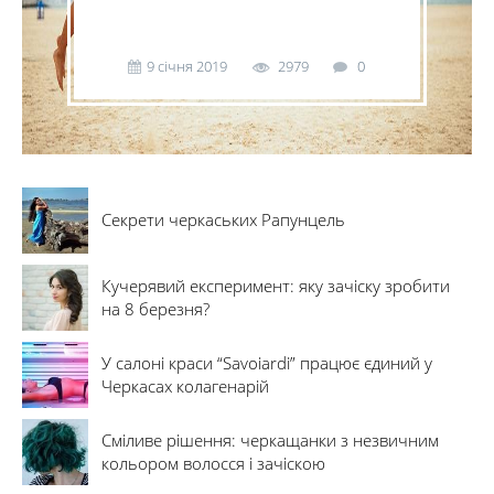
9 січня 2019
2979
0
Секрети черкаських Рапунцель
Кучерявий експеримент: яку зачіску зробити
на 8 березня?
У салоні краси “Savoiardi” працює єдиний у
Черкасах колагенарій
Сміливе рішення: черкащанки з незвичним
кольором волосся і зачіскою