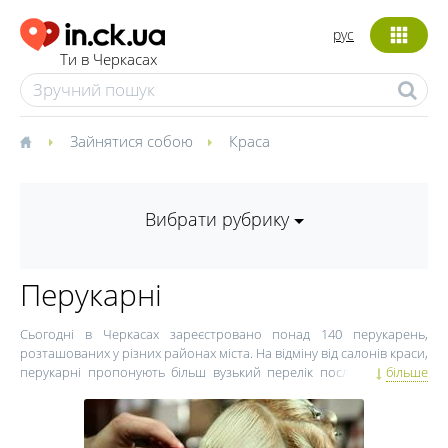
рус
Ти в Черкасах
Зайнятися собою
Краса
Вибрати рубрику
Перукарні
Сьогодні в Черкасах зареєстровано понад 140 перукарень,
розташованих у різних районах міста. На відміну від салонів краси,
перукарні пропонують більш вузький перелік послуг і доступні
більше
ціни. Останнім часом у Черкасах відкрилася велика кількість
приватних перукарень різного рівня. Першою перукарнею
Черкас була "Мальва", відкрита в кінці 1960-х років. Ця перукарня
досі успішно існує, допомагаючи черкащанам змінити стиль. Ви