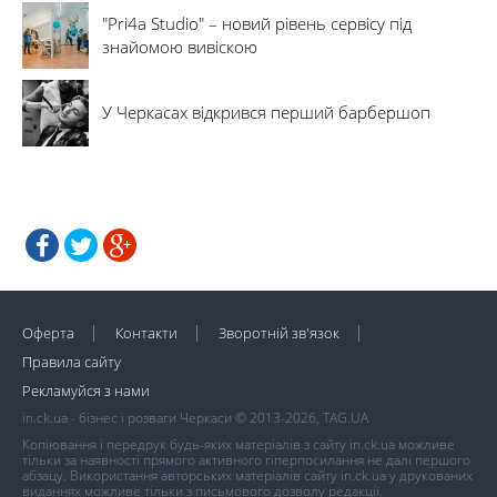
"Pri4a Studio" – новий рівень сервісу під
знайомою вивіскою
У Черкасах відкрився перший барбершоп
Оферта
Контакти
Зворотній зв'язок
Правила сайту
Рекламуйся з нами
in.ck.ua - бізнес і розваги Черкаси © 2013-2026, TAG.UA
Копіювання і передрук будь-яких матеріалів з сайту in.ck.ua можливе
тільки за наявності прямого активного гіперпосилання не далі першого
абзацу. Використання авторських матеріалів сайту in.ck.ua у друкованих
виданнях можливе тільки з письмового дозволу редакції.