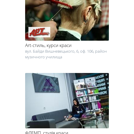
можете знайти адреси, телефони, перелік послуг та ціни всіх
перукарень Черкас у цьому розділі in.ck.ua!
Art-стиль
, курси краси
вул. Байди Вишневецького, 6, оф. 106, район
музичного училища
ФЛЕМП
, студія краси