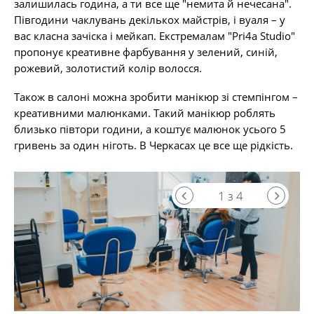
залишилась година, а ти все ще "немита й нечесана".
Півгодини чаклувань декількох майстрів, і вуаля – у
вас класна зачіска і мейкап. Екстремалам "Pri4a Studio"
пропонує креативне фарбування у зелений, синій,
рожевий, золотистий колір волосся.
Також в салоні можна зробити манікюр зі стемпінгом –
креативними малюнками. Такий манікюр роблять
близько півтори години, а коштує малюнок усього 5
гривень за один ніготь. В Черкасах це все ще рідкість.
1 з 4