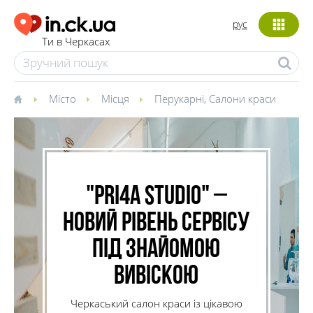
рус
Ти в Черкасах
Місто
Місця
Перукарні
,
Салони краси
"Pri4a Studio" –
новий рівень сервісу
під знайомою
вивіскою
Черкаський салон краси із цікавою