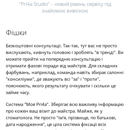
"Pri4a Studio" – новий рівень сервісу під
знайомою вивіскою
Фішки
Безкоштовні консультації. Так-так, тут вас не просто
вислухають, кивнуть головою і зроблять "в тренді". Ви
можете прийти на попередню консультацію і
отримати фахові поради від майстрів. Для складних
фарбувань, наприклад, команда навіть збирає салонні
"консиліуми", де зважують всі "за" і "проти",
пояснюють, якого результату очікувати і скільки це
займе часу.
Система "Моя Pri4a". Зберігає всю важливу інформацію
про кожен ваш візит до майстра. Майже, як у
стоматолога. Не просто "ім’я, прізвище, по батькові,
дата народження", це ціла система фіксації всіх