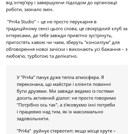
від інтер’єру і завершуючи підходом до організації
роботи, зазнало змін.
"Pri4a Studio" – це не просто перукарня в
традиційному сенсі цього слова, це своєрідний клуб за
інтересами, де тебе завжди привітно зустрінуть,
пригостять кавою чи чаєм, зберуть "консиліум" для
обговорення нової зачіски і виконають усі бажання – з
любов’ю, турботою та делікатно.
У "Pri4a" панує дуже тепла атмосфера. Я
переконана, що майстри і клієнти повинні
бути друзями. Ми завжди ведемо із гостями
досить активний діалог: не просто говоримо
"Потрібно ось так", а з’ясовуємо їхні потреби
і працюємо над тим, як їх максимально
задовольнити.
"Pri4a" руйнує стереотип: якщо місце круте –