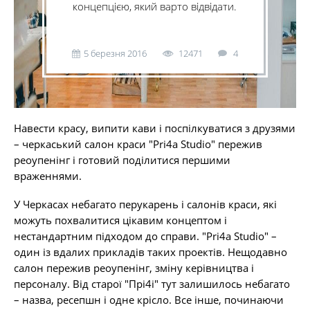
концепцією, який варто відвідати.
5 березня 2016
12471
4
Навести красу, випити кави і поспілкуватися з друзями
– черкаський салон краси "Pri4a Studio" пережив
реоупенінг і готовий поділитися першими
враженнями.
У Черкасах небагато перукарень і салонів краси, які
можуть похвалитися цікавим концептом і
нестандартним підходом до справи. "Pri4a Studio" –
один із вдалих прикладів таких проектів. Нещодавно
салон пережив реоупенінг, зміну керівництва і
персоналу. Від старої "Прі4і" тут залишилось небагато
– назва, ресепшн і одне крісло. Все інше, починаючи