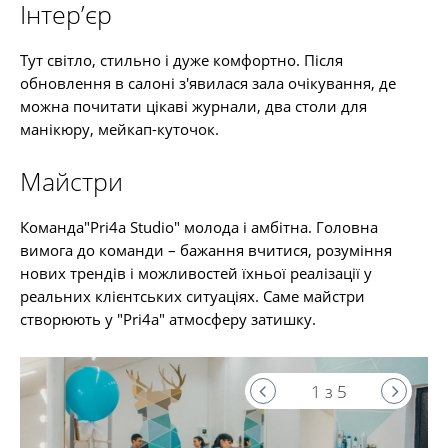
Інтер’єр
Тут світло, стильно і дуже комфортно. Після
обновлення в салоні з'явилася зала очікування, де
можна почитати цікаві журнали, два столи для
манікюру, мейкап-куточок.
Майстри
Команда"Pri4a Studio" молода і амбітна. Головна
вимога до команди – бажання вчитися, розуміння
нових трендів і можливостей їхньої реалізації у
реальних клієнтських ситуаціях. Саме майстри
створюють у "Pri4a" атмосферу затишку.
1 з 5