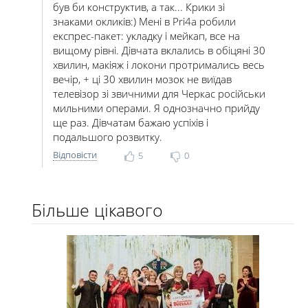
був би конструктив, а так... Крики зі
знаками окликів:) Мені в Pri4a робили
експрес-пакет: укладку і мейкап, все на
вищому рівні. Дівчата вклались в обіцяні 30
хвилин, макіяж і локони протримались весь
вечір, + ці 30 хвилин мозок не виїдав
телевізор зі звичними для Черкас російськи
мильними операми. Я однозначно прийду
ще раз. Дівчатам бажаю успіхів і
подальшого розвитку.
Відповісти
5
0
Більше цікавого