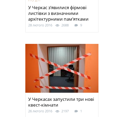
ПОДІЇ
У Черкас з’явилися фірмові
листівки з визначними
архітектурними пам’ятками
28 лютого 2016
2688
9
У Черкасах запустили три нові
квест-кімнати
26 лютого 2016
2197
1