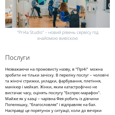
"Pri4a Studio" – новий рівень сервісу під
знайомою вивіскою
Послуги
Незважаючи на промовисту назву, в "Прі4і" можна
зробити не тільки зачіску. В переліку послуг – чоловічі
та жіночі стрижки, укладки, фарбування, плетіння,
манікюр і мейкап. Жінки, яким катастрофічно не
вистачає часу, оцінять послугу "Експрес-марафон".
Майже як у казці – чарівна Фея робить із дівчини
Попелюшку, "благословляє" і відправляє на бал.
Насправді це порятунок у ситуації, коли до вечірки