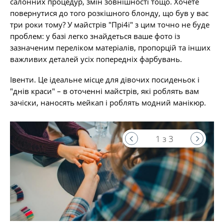
салонних процедур, змін зовнішності тощо. Хочете
повернутися до того розкішного блонду, що був у вас
три роки тому? У майстрів "Прі4і" з цим точно не буде
проблем: у базі легко знайдеться ваше фото із
зазначеним переліком матеріалів, пропорцій та інших
важливих деталей усіх попередніх фарбувань.
Івенти. Це ідеальне місце для дівочих посиденьок і
"днів краси" – в оточенні майстрів, які роблять вам
зачіски, наносять мейкап і роблять модний манікюр.
1 з 3