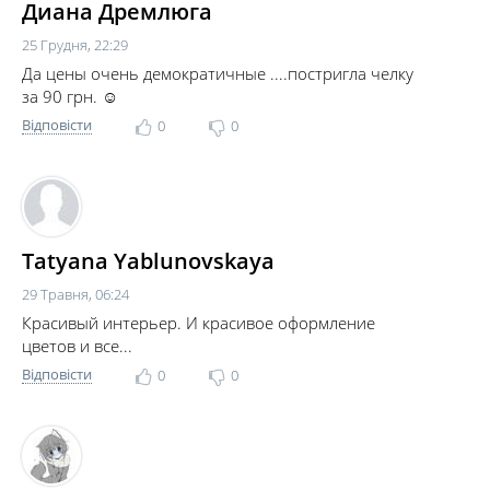
Диана Дремлюга
25 Грудня, 22:29
Да цены очень демократичные ....постригла челку
за 90 грн. ☺
Відповісти
0
0
Tatyana Yablunovskaya
29 Травня, 06:24
Красивый интерьер. И красивое оформление
цветов и все...
Відповісти
0
0