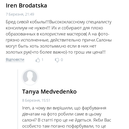
Iren Brodatska
7 Березня, 21:49
Бред сивой кобылы!!!Высококлассному специалисту
консилиум не нужен!!! Их и собирают для плохо
образованных в колористике мастеров( А на фото-
грязно исполненные, действительно причи.Салоны
могут быть хоть золотыми,но если в них нет
золотых рук(что более важно)-то грош им цена!!!
Відповісти
1
0
Tanya Medvedenko
8 Березня, 15:51
Iren, а чому ви вирішили, що фарбування
дівчатам на фото робили саме в цьому
салоні? В статті про це не йдеться. Якби Вас
особисто там погано пофарбували, то це