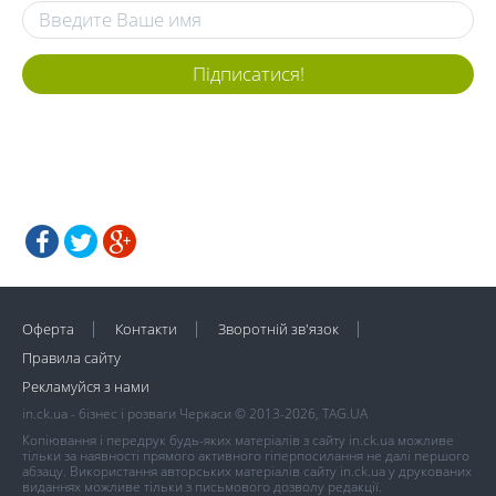
Підписатися!
Оферта
Контакти
Зворотній зв'язок
Правила сайту
Рекламуйся з нами
in.ck.ua - бізнес і розваги Черкаси © 2013-2026, TAG.UA
Копіювання і передрук будь-яких матеріалів з сайту in.ck.ua можливе
тільки за наявності прямого активного гіперпосилання не далі першого
абзацу. Використання авторських матеріалів сайту in.ck.ua у друкованих
виданнях можливе тільки з письмового дозволу редакції.