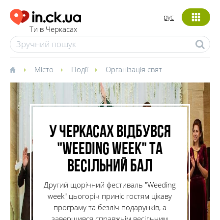
рус
Ти в Черкасах
Місто
Події
Організація свят
У Черкасах відбувся
"Weeding week" та
весільний бал
Другий щорічний фестиваль "Weeding
week" цьогоріч приніс гостям цікаву
програму та безліч подарунків, а
завершився справжнім весільним