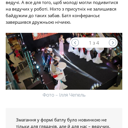
ведучі. А все для того, щоб молоді могли подивитися
на ведучих у роботі. Ніхто з присутніх не залишився
байдужим до таких забав. Батл конферансьє
завершився дружньою нічиєю.
1 з 4
Фото – Ілля Чепель
Змагання у формі батлу було новинкою не
тільки для глядачів, але й для нас – ведучих.