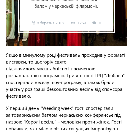
балом у черкаській філармонії.
8 березня 2016
1269
0
Якщо в минулому році фестиваль проходив у форматі
виставки, то цьогоріч свято
відзначилося масштабністю і насиченою
розважальною програмою. Три дні гості ТРЦ "Любава"
спостерігали веселу шоу-програму, а також брали
участь у розіграші безкоштовних весіль від спонсора
фестивалю.
У перший день "Weeding week" гості спостерігали
за товариським батлом черкаських конферансьє під
назвою "Королі весіль" – чоловіки проти жінок. Гості
побачили, як вміло в різних ситуаціях імпровізують