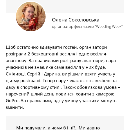
Олена Соколовська
організатор фестивалю "Weeding Week"
Щоб остаточно здивувати гостей, організатори
розіграли 2 безкоштовні весілля і одне весілля-
авантюру. За правилами розіграшу авантюри, пара
учасників не знає, яке саме весілля у них буде.
Сміливці, Сергій і Дарина, вирішили взяти участь у
цьому розіграші. Тепер пару чекає осіннє весілля на
даху в спортивному стилі. Також обов'язкова умова –
наречений цілий день повинен ходити з камерою
GoPro. За правилами, одну умову учасники можуть
змінити.
Ми подумали, а чому б і ні?.. Ми давно