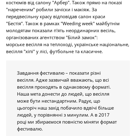
костюмів від салону "Арбер". Також прямо на показі
"нареченим" робили зачіски і макіяж. За
передвесільну красу відповідав салон краси
"Бестія". Також в рамках "Weeding week" майбутнім
молодятам показали п'ять неординарних весіль,
організованих агентством "Білий замок":
морське весілля на теплоході, українське національне,
весілля "хіпі" у лісі, футбольне та класичне.
Завдання фестивалю – показати різні
весілля. Адже зазвичай вважають, що всі
весілля проходять в однаковому форматі.
Наша мета донести до людей, що весілля
може бути нестандартним. Радує, що
цьогоріч наш захід побачило вдвічі більше
людей, у порівнянні з минулим. А в 2017
році ми збираємося повністю міняти формат
фестивалю.