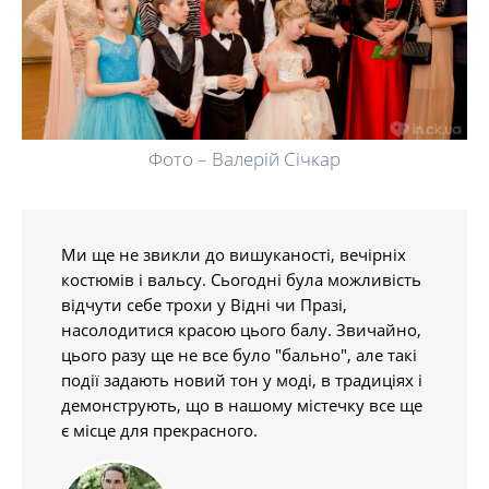
Фото – Валерій Січкар
Ми ще не звикли до вишуканості, вечірніх
костюмів і вальсу. Сьогодні була можливість
відчути себе трохи у Відні чи Празі,
насолодитися красою цього балу. Звичайно,
цього разу ще не все було "бально", але такі
події задають новий тон у моді, в традиціях і
демонструють, що в нашому містечку все ще
є місце для прекрасного.